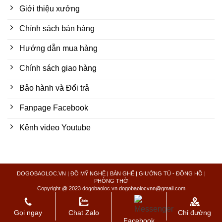
Giới thiệu xưởng
Chính sách bán hàng
Hướng dẫn mua hàng
Chính sách giao hàng
Bảo hành và Đổi trả
Fanpage Facebook
Kênh video Youtube
DOGOBAOLOC.VN | ĐỒ MỸ NGHỆ | BÀN GHẾ | GIƯỜNG TỦ - ĐỒNG HỒ |
PHÒNG THỜ
Copyright @ 2023 dogobaoloc.vn dogobaolocvnn@gmail.com
Xin chào mọi người đến với kênh Sản phẩm Đồ Gỗ Mỹ Nghệ
Gọi ngay
Chat Zalo
Chỉ đường
Bảo Lộc
Bỏ qua
Facebook