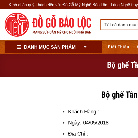
Skip
Kính chào quý khách đến với Đồ Gỗ Mỹ Nghệ Bảo Lộc - Làng Nghề truyền thố
to
content
Giới Thiệu
DANH MỤC SẢN PHẨM
Bộ ghế Tầ
Bộ ghế Tần
Khách Hàng :
Ngày: 04/05/2018
Địa Chỉ :