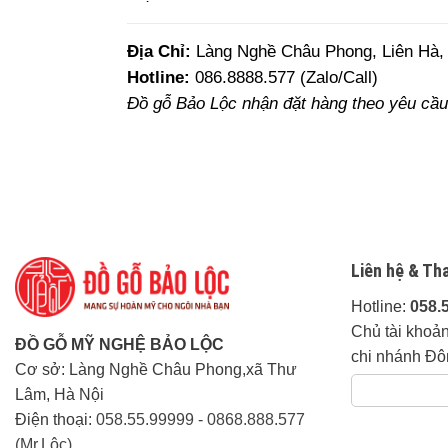
Địa Chỉ:
Làng Nghề Châu Phong, Liên Hà, 
Hotline:
086.8888.577 (Zalo/Call)
Đồ gỗ Bảo Lộc nhận đặt hàng theo yêu cầu 
Liên hệ & Th
Hotline:
058.
Chủ tài khoả
ĐỒ GỖ MỸ NGHỆ BẢO LỘC
chi nhánh Đô
Cơ sở: Làng Nghề Châu Phong,xã Thư
Lâm, Hà Nội
Điện thoại:
058.55.99999
-
0868.888.577
(Mr.Lộc)