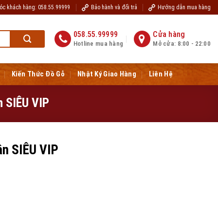
óc khách hàng: 058.55.99999
Bảo hành và đổi trả
Hướng dẫn mua hàng
khỏe, hạnh phúc, tài lộc
www.dogobaoloc.vn
058.55.99999
Cửa hàng
Hotline mua hàng
Mở cửa: 8:00 - 22:00
Kiến Thức Đồ Gỗ
Nhật Ký Giao Hàng
Liên Hệ
n SIÊU VIP
ân SIÊU VIP