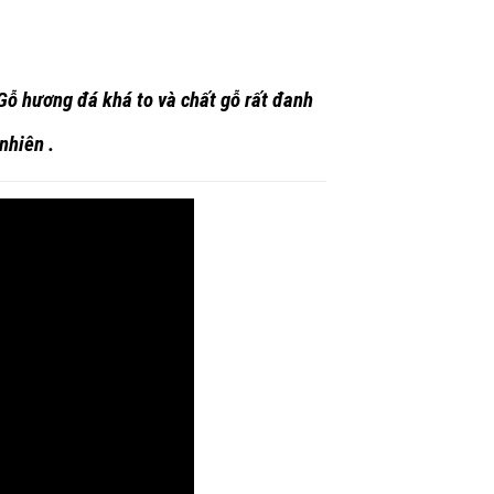
Gỗ hương đá
khá to và chất gỗ rất đanh
nhiên .