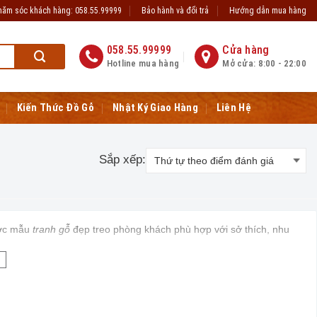
hăm sóc khách hàng: 058.55.99999
Bảo hành và đổi trả
Hướng dẫn mua hàng
. Kính chúc quý khách hàng sức khỏe, hạnh phúc, tài lộc
www.dogobaolo
058.55.99999
Cửa hàng
Hotline mua hàng
Mở cửa: 8:00 - 22:00
Kiến Thức Đồ Gỗ
Nhật Ký Giao Hàng
Liên Hệ
Sắp xếp:
ược mẫu
tranh gỗ
đẹp treo phòng khách phù hợp với sở thích, nhu