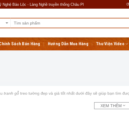
C
ệ Bảo Lộc - Làng Nghề truyền thống Châu Phong, Liên Hà, Đông Anh, Hà Nội
Chính Sách Bán Hàng
Hướng Dẫn Mua Hàng
Thư Viện Video
ẫu
tranh gỗ
treo tường đẹp và giá tốt nhất dưới đây sẽ giúp bạn tìm đ
XEM THÊM
chuyển toàn quốc cho mọi đơn hàng . Đổi trả dễ dàng.