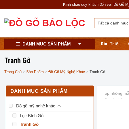
Skip
Kính chào quý khách đến với Đồ Gỗ Mỹ Ngh
to
content
Giới Thiệu
DANH MỤC SẢN PHẨM
Tranh Gỗ
Trang Chủ
>
Sản Phẩm
>
Đồ Gõ Mỹ Nghệ Khác
>
Tranh Gỗ
DANH MỤC SẢN PHẨM
Top những m
cầu cá nhân.
Đồ gõ mỹ nghệ khác
Miễn phí vận 
Lục Bình Gỗ
Tranh Gỗ