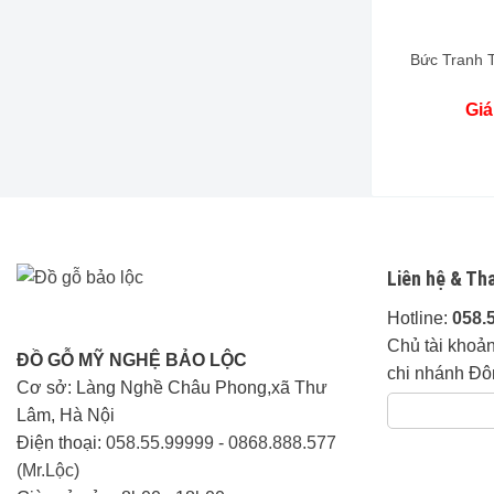
Bức Tranh 
Giá
Liên hệ & Th
Hotline:
058.
Chủ tài khoả
ĐỒ GỖ MỸ NGHỆ BẢO LỘC
chi nhánh Đô
Cơ sở: Làng Nghề Châu Phong,xã Thư
Lâm, Hà Nội
Điện thoại:
058.55.99999
-
0868.888.577
(Mr.Lộc)