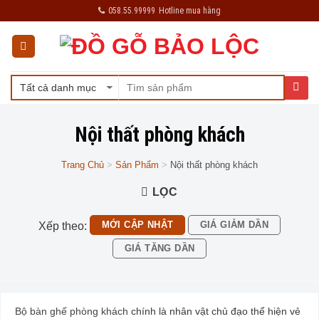
Skip
058.55.99999
Hotline mua hàng
to
content
Nội thất phòng khách
Trang Chủ
>
Sản Phẩm
>
Nội thất phòng khách
LỌC
MỚI CẬP NHẬT
GIÁ GIẢM DẦN
Xếp theo:
GIÁ TĂNG DẦN
Bộ bàn ghế phòng khách
chính là nhân vật chủ đạo thể hiện vẻ