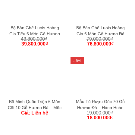
Bộ Bàn Ghế Luois Hoàng
Bộ Bàn Ghế Luois Hoàng
Gia Tiểu 6 Món Gỗ Hương
Gia 6 Món Gỗ Hương Đá
43.800.000
₫
79.000.000
₫
Đá
(Hoàn Thiện)
39.800.000
₫
76.800.000
₫
- 5%
Bộ Minh Quốc Triện 6 Món
Mẫu Tủ Rượu Góc 70 Gỗ
Cột 10 Gỗ Hương Đá – Mộc
Hương Đá – Hàng Hoàn
Giá: Liên hệ
19.000.000
₫
Thiện Đẹp
18.000.000
₫