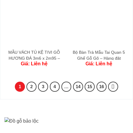
MẪU VÁCH TỦ KỆ TIVI GỖ
Bộ Bàn Trà Mẫu Tai Quan 5
HƯƠNG ĐÁ 3m6 x 2m95 –
Ghế Gỗ Gõ – Hàng đặt
Giá: Liên hệ
Giá: Liên hệ
HÀNG ĐẶT RIÊNG
1
2
3
4
…
14
15
16