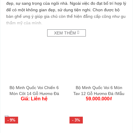
đẹp, sự sang trọng của ngôi nhà. Ngoài việc đo đạt bố trí hợp lý
để có một không gian đẹp, sử dụng tiện nghi. Chọn được bộ
bàn ghế ưng ý giúp gia chủ còn thể hiện đẳng cấp cũng như gu
thẩm mỹ của mình.
Sở hữu bộ bàn ghế gỗ cao cấp quý phái được chạm khắc công
XEM THÊM
phu, từ những đôi bàn tay của các nghệ nhân giàu kinh nghiệm
như một kiệt tác nghệ thuật sống mãi với thời gian. Những buổi
sum họp gia đình, bè bạn trên những kiệt tác nội thất của Bảo
Lộc chắc chắn bạn sẽ hài lòng, hãnh diện.
Bộ Minh Quốc Voi Chiến 6
Bộ Minh Quốc Voi 6 Món
Món Cột 14 Gỗ Hương Đá
Tay 12 Gỗ Hương Đá (Mẫu
Giá: Liên hệ
59.000.000
₫
– Mẫu 3 Vách Cong
3 Vách)
- 9%
- 3%