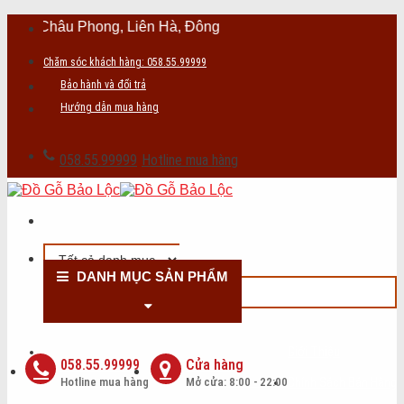
Skip
g Châu Phong, Liên Hà, Đông Anh, Hà Nội. Kính chúc quý khác
to
content
Chăm sóc khách hàng: 058.55.99999
Bảo hành và đổi trả
Hướng dẫn mua hàng
058.55.99999
Hotline mua hàng
DANH MỤC SẢN PHẨM
Giới Thiệu
058.55.99999
Cửa hàng
Hotline mua hàng
Mở cửa: 8:00 - 22:00
Chính Sách Bán Hàng