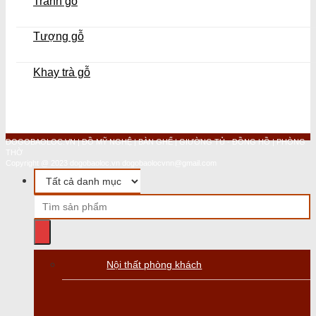
Tranh gỗ
Tượng gỗ
Khay trà gỗ
DOGOBAOLOC.VN | ĐỒ MỸ NGHỆ | BÀN GHẾ | GIƯỜNG TỦ - ĐỒNG HỒ | PHÒNG
THỜ
Copyright @ 2023 dogobaoloc.vn dogobaolocvnn@gmail.com
Nội thất phòng khách
Bàn Ghế Phòng Khách