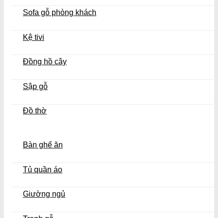
Sofa gỗ phòng khách
Kệ tivi
Đồng hồ cây
Sập gỗ
Đồ thờ
Bàn ghế ăn
Tủ quần áo
Giường ngủ