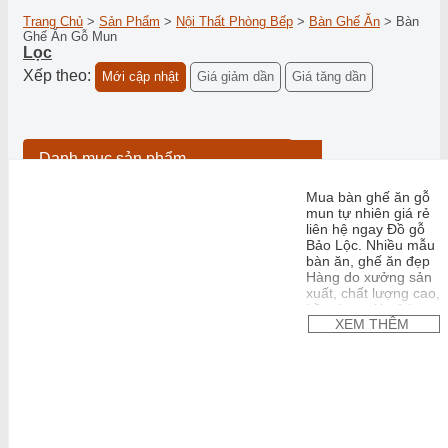
Trang Chủ
>
Sản Phẩm
>
Nội Thất Phòng Bếp
>
Bàn Ghế Ăn
>
Bàn
Ghế Ăn Gỗ Mun
Lọc
Xếp theo:
Mới cập nhật
Giá giảm dần
Giá tăng dần
Danh mục sản phẩm
Mua bàn ghế ăn gỗ
Đồ gõ mỹ nghệ khác
mun tự nhiên giá rẻ
Lục Bình Gỗ
liên hệ ngay Đồ gỗ
Tranh Gỗ
Bảo Lộc. Nhiều mẫu
Nội thất phòng bếp
bàn ăn, ghế ăn đẹp
Hàng do xưởng sản
Bàn Ghế Ăn
xuất, chất lượng cao,
Bàn Ghế Ăn Gỗ Gõ Đỏ
bền đẹp, giá cả hợp
Bàn Ghế Ăn Gỗ Hương
XEM THÊM
lý.
Bàn Ghế Ăn Gỗ Mun
Bàn Ghế Ăn Gỗ Óc Chó
Nội thất phòng khách
Bàn Ghế Phòng Khách
Bàn Ghế Gỗ Gõ Đỏ
Bàn Ghế Gỗ Hương