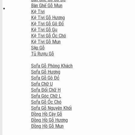
Bàn Ghế Gỗ Mun
Kệ Tivi
Kệ Tivi Gỗ Hương
Cửa hàng
Mở cửa: 8:00 - 22:00
Kệ Tivi Gỗ Gõ Đỏ
Kệ Tivi Gỗ Gụ
Kệ Tivi Gỗ Óc Chó
Kệ Tivi Gỗ Mun
Sập Gỗ
Tủ Rượu Gỗ
Sofa Gỗ Phòng Khách
Sofa Gỗ Hương
Sofa Gỗ Gõ Đỏ
Sofa Chữ U
Sofa Đối Chữ H
Sofa Góc Chữ L
Sofa Gỗ Óc Chó
Sofa Gỗ Nguyên Khối
Đồng Hồ Cây Gỗ
Đồng Hồ Gỗ Hương
Đồng Hồ Gỗ Mun