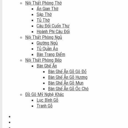
Nội Thất Phòng Thờ
Án Gian Thờ
Sập Thờ
Tủ Thờ
Câu Đối Cuốn Thư
Hoành Phi Câu Đối
Nội Thất Phòng Ngủ
Giường Ngủ
Tủ Quần Áo
Bàn Trang Điểm
Nội Thất Phòng Bếp
Bàn Ghế Ăn
Bàn Ghế Ăn Gỗ Gõ Đỏ
Bàn Ghế Ăn Gỗ Hương
Bàn Ghế Ăn Gỗ Mun
Bàn Ghế Ăn Gỗ Óc Chó
Đồ Gõ Mỹ Nghệ Khác
Lục Bình Gỗ
Tranh Gỗ
Giới Thiệu
Chính Sách Bán Hàng
Hướng Dẫn Mua Hàng