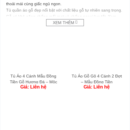
thoải mái cùng giấc ngủ ngon.
Tủ quần áo gỗ đẹp nổi bật với chất liệu gỗ tự nhiên sang trọng.
Gỗ có khả năng chống mối mọt và chống ngoại lực tốt. Xem
XEM THÊM
thêm.
Tủ Áo 4 Cánh Mẫu Đồng
Tủ Áo Gỗ Gõ 4 Cánh 2 Đợt
Tiền Gỗ Hương Đá – Mộc
– Mẫu Đồng Tiền
Giá: Liên hệ
Giá: Liên hệ