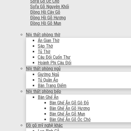
Sofa Gỗ Óc Chó
Sofa Gỗ Nguyên Khối
Đồng Hồ Cây Gỗ
Đồng Hồ Gỗ Hương
Đồng Hồ Gỗ Mun
Nội thất phòng thờ
Án Gian Thờ
Sập Thờ
Tủ Thờ
Câu Đối Cuốn Thư
Hoành Phi Câu Đối
Nội thất phòng ngủ
Giường Ngủ
Tủ Quần Áo
Bàn Trang Điểm
Nội thất phòng bếp
Bàn Ghế Ăn
Bàn Ghế Ăn Gỗ Gõ Đỏ
Bàn Ghế Ăn Gỗ Hương
Bàn Ghế Ăn Gỗ Mun
Bàn Ghế Ăn Gỗ Óc Chó
Đồ gõ mỹ nghệ khác