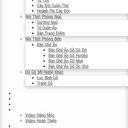
Tủ Thờ
Câu Đối Cuốn Thư
Hoành Phi Câu Đối
Nội Thất Phòng Ngủ
Giường Ngủ
Tủ Quần Áo
Bàn Trang Điểm
Nội Thất Phòng Bếp
Bàn Ghế Ăn
Bàn Ghế Ăn Gỗ Gõ Đỏ
Bàn Ghế Ăn Gỗ Hương
Bàn Ghế Ăn Gỗ Mun
Bàn Ghế Ăn Gỗ Óc Chó
Đồ Gõ Mỹ Nghệ Khác
Lục Bình Gỗ
Tranh Gỗ
Giới Thiệu
Chính Sách Bán Hàng
Hướng Dẫn Mua Hàng
Thư Viện Video
Video Hàng Mộc
Video Hoàn Thiện
Kiến Thức Đồ Gỗ