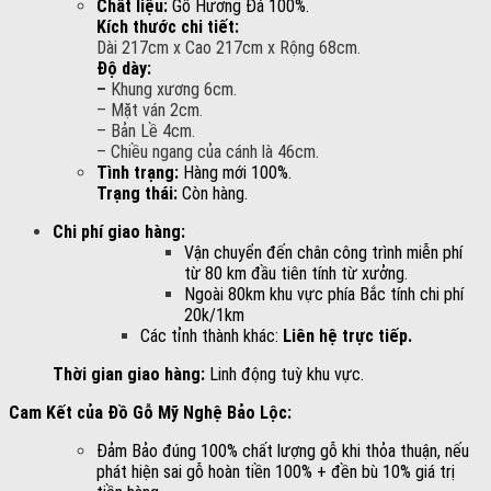
Chất liệu:
Gỗ Hương Đá 100%.
Kích thước chi tiết:
Dài 217cm x Cao 217cm x Rộng 68cm.
Độ dày:
–
Khung xương 6cm.
– Mặt ván 2cm.
– Bản Lề 4cm.
– Chiều ngang của cánh là 46cm.
Tình trạng:
Hàng mới 100%.
Trạng thái:
Còn hàng.
Chi phí giao hàng:
Vận chuyển đến chân công trình miễn phí
từ 80 km đầu tiên tính từ xưởng.
Ngoài 80km khu vực phía Bắc tính chi phí
20k/1km
Các tỉnh thành khác:
Liên hệ trực tiếp.
Thời gian giao hàng:
Linh động tuỳ khu vực.
Cam Kết của Đồ Gỗ Mỹ Nghệ Bảo Lộc:
Đảm Bảo đúng 100% chất lượng gỗ khi thỏa thuận, nếu
phát hiện sai gỗ hoàn tiền 100% + đền bù 10% giá trị