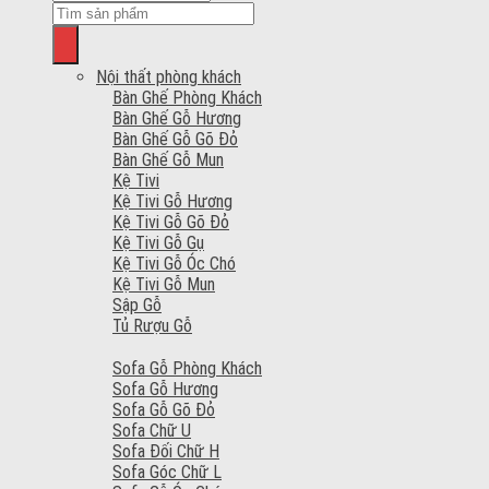
Nội thất phòng khách
Bàn Ghế Phòng Khách
Bàn Ghế Gỗ Hương
Bàn Ghế Gỗ Gõ Đỏ
Bàn Ghế Gỗ Mun
Kệ Tivi
Kệ Tivi Gỗ Hương
Kệ Tivi Gỗ Gõ Đỏ
Kệ Tivi Gỗ Gụ
Kệ Tivi Gỗ Óc Chó
Kệ Tivi Gỗ Mun
Sập Gỗ
Tủ Rượu Gỗ
Sofa Gỗ Phòng Khách
Sofa Gỗ Hương
Sofa Gỗ Gõ Đỏ
Sofa Chữ U
Sofa Đối Chữ H
Sofa Góc Chữ L