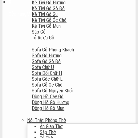
Kệ Tivi Gỗ Hương
Kệ Tivi Gỗ Gõ Đỏ
Cửa hàng
Mở cửa: 8:00 - 22:00
Kệ Tivi Gỗ Gụ
Kệ Tivi Gỗ Óc Chó
Kệ Tivi Gỗ Mun
Sập Gỗ
Tủ Rượu Gỗ
Sofa Gỗ Phòng Khách
Sofa Gỗ Hương
Sofa Gỗ Gõ Đỏ
Sofa Chữ U
Sofa Đối Chữ H
Sofa Góc Chữ L
Sofa Gỗ Óc Chó
Sofa Gỗ Nguyên Khối
Đồng Hồ Cây Gỗ
Đồng Hồ Gỗ Hương
Đồng Hồ Gỗ Mun
Nội Thất Phòng Thờ
Án Gian Thờ
Sập Thờ