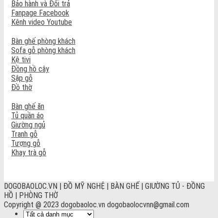
Bảo hành và Đổi trả
Fanpage Facebook
Kênh video Youtube
Bàn ghế phòng khách
Sofa gỗ phòng khách
Kệ tivi
Đồng hồ cây
Sập gỗ
Đồ thờ
Bàn ghế ăn
Tủ quần áo
Giường ngủ
Tranh gỗ
Tượng gỗ
Khay trà gỗ
DOGOBAOLOC.VN | ĐỒ MỸ NGHỆ | BÀN GHẾ | GIƯỜNG TỦ - ĐỒNG
HỒ | PHÒNG THỜ
Copyright @ 2023 dogobaoloc.vn dogobaolocvnn@gmail.com