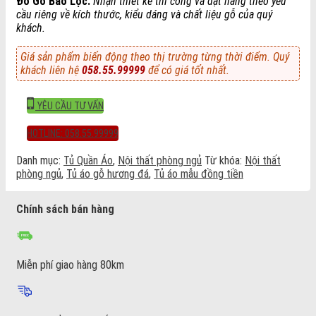
Đồ Gỗ Bảo Lộc:
Nhận thiết kế thi công và đặt hàng theo yêu
cầu riêng về kích thước, kiểu dáng và chất liệu gỗ của quý
khách.
Giá sản phẩm biến động theo thị trường từng thời điểm. Quý
khách liên hệ
058.55.99999
để có giá tốt nhất.
YÊU CẦU TƯ VẤN
HOTLINE: 058.55.99999
Danh mục:
Tủ Quần Áo
,
Nội thất phòng ngủ
Từ khóa:
Nội thất
phòng ngủ
,
Tủ áo gỗ hương đá
,
Tủ áo mẫu đồng tiền
Chính sách bán hàng
Miễn phí giao hàng 80km