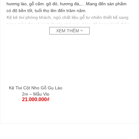
hương lào, gỗ cẩm. gõ đỏ, hương đá,,…Mang đến sản phẩm
có độ bền tốt, tuổi thọ lên đến trăm năm.
Kệ
kê
tivi
phòng khách, ngủ chất liệu
gỗ tự nhiên
thiết kế sang
trọng hiện đại với kích thước nhỏ gọn dùng để trang trí tổ điểm
XEM THÊM
với đủ mẫu mã tông mầu đẹp.
Kệ Tivi Cột Nho Gỗ Gụ Lào
2m – Mẫu Vip
21.000.000
₫