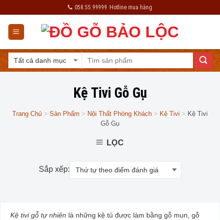
Skip
058.55.99999
Hotline mua hàng
to
content
Kệ Tivi Gỗ Gụ
Trang Chủ
>
Sản Phẩm
>
Nội Thất Phòng Khách
>
Kệ Tivi
>
Kệ Tivi
Gỗ Gụ
LỌC
Sắp xếp:
Kệ tivi gỗ tự nhiên
là những kệ tủ được làm bằng gỗ mun, gỗ