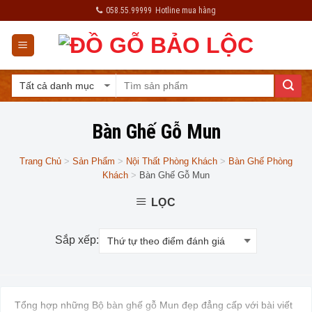
Skip
058.55.99999
Hotline mua hàng
to
content
Bàn Ghế Gỗ Mun
Trang Chủ
>
Sản Phẩm
>
Nội Thất Phòng Khách
>
Bàn Ghế Phòng
Khách
>
Bàn Ghế Gỗ Mun
LỌC
Sắp xếp:
Tổng hợp những
Bộ bàn ghế gỗ
Mun đẹp đẳng cấp với bài viết