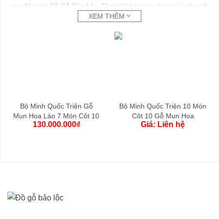
sau đây của Đồ Gỗ Bảo Lộc. Tham khảo ngay cho gợi ý cho nội
XEM THÊM
thất nhà bạn nhé. CAM KẾT GIÁ TỐT NHẤT.
Bộ Minh Quốc Triện Gỗ
Bộ Minh Quốc Triện 10 Món
Mun Hoa Lào 7 Món Cột 10
Cột 10 Gỗ Mun Hoa
130.000.000
₫
Giá: Liên hệ