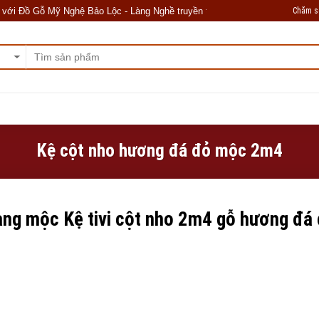
Chăm s
 Đồ Gỗ Mỹ Nghệ Bảo Lộc - Làng Nghề truyền thống Châu Phong, Liên Hà, Đôn
Chính Sách Bán Hàng
Hướng Dẫn Mua Hàng
Thư Viện Video
Kệ cột nho hương đá đỏ mộc 2m4
ng mộc Kệ tivi cột nho 2m4 gỗ hương đá