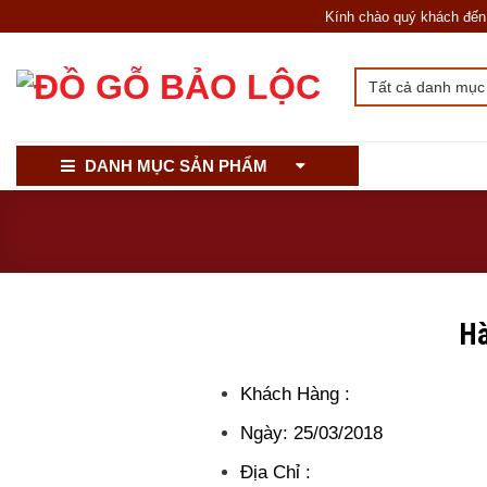
Skip
Kính chào quý khách đến với
to
content
Giới Thiệu
DANH MỤC SẢN PHẨM
Hà
Khách Hàng :
Ngày: 25/03/2018
Địa Chỉ :