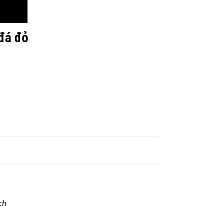
đá đỏ
ch