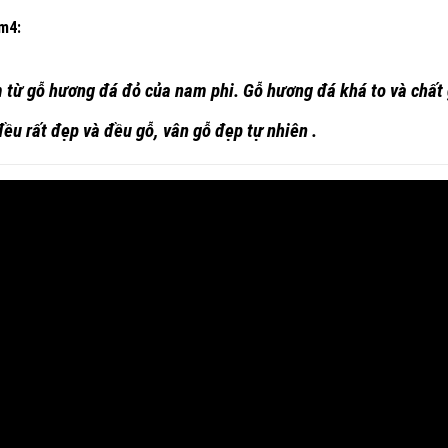
2m4:
m từ gỗ hương đá đỏ của nam phi.
Gỗ hương đá
khá to và chất
ều rất đẹp và đều gỗ, vân gỗ đẹp tự nhiên .