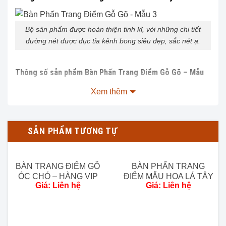
Bộ sản phẩm được hoàn thiện tinh kĩ, với những chi tiết
đường nét được đục tỉa kênh bong siêu đẹp, sắc nét ạ.
Thông số sản phẩm Bàn Phấn Trang Điểm Gỗ Gõ – Mẫu
3:
Xem thêm
Chất liệu:
Gỗ gõ 100%.
Kích thước chi tiết:
SẢN PHẨM TƯƠNG TỰ
Dài 100cm x Rộng 48cm x Cao 160cm.
Tình trạng:
Hàng mới 100%.
Trạng thái:
Còn hàng.
BÀN TRANG ĐIỂM GỖ
BÀN PHẤN TRANG
ÓC CHÓ – HÀNG VIP
ĐIỂM MẪU HOA LÁ TÂY
Giá: Liên hệ
Giá: Liên hệ
GỖ HƯƠNG ĐÁ
Chi phí giao hàng:
Vận chuyển đến chân công trình