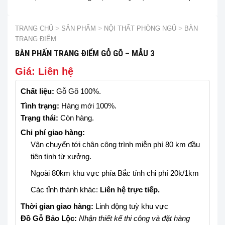
TRANG CHỦ
>
SẢN PHẨM
>
NỘI THẤT PHÒNG NGỦ
>
BÀN
TRANG ĐIỂM
BÀN PHẤN TRANG ĐIỂM GỖ GÕ – MẪU 3
Giá: Liên hệ
Chất liệu:
Gỗ Gõ 100%.
Tình trạng:
Hàng mới 100%.
Trạng thái:
Còn hàng.
Chi phí giao hàng:
Vận chuyển tới chân công trình miễn phí 80 km đầu
tiên tính từ xưởng.
Ngoài 80km khu vực phía Bắc tính chi phí 20k/1km
Các tỉnh thành khác:
Liên hệ trực tiếp.
Thời gian giao hàng:
Linh động tuỳ khu vực
Đồ Gỗ Bảo Lộc:
Nhận thiết kế thi công và đặt hàng