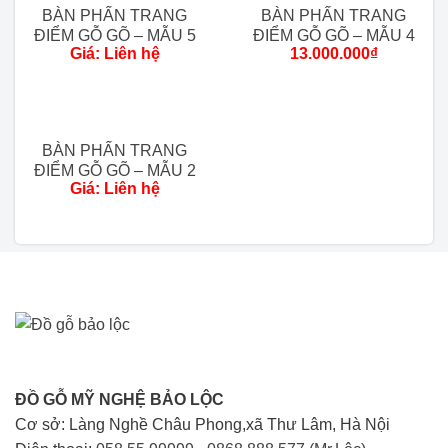
miễn phí từ 80 km đầu tiên tính
BÀN PHẤN TRANG
BÀN PHẤN TRANG
từ xưởng.
ĐIỂM GỖ GÕ – MẪU 5
ĐIỂM GỖ GÕ – MẪU 4
Giá: Liên hệ
13.000.000
₫
Ngoài 80km khu vực phía Bắc
tính chi phí 20k/1km
Các tỉnh thành khác:
Liên hệ
trực tiếp.
BÀN PHẤN TRANG
ĐIỂM GỖ GÕ – MẪU 2
Giá: Liên hệ
Thời gian giao hàng:
Linh động tuỳ khu vực.
Cam Kết của Đồ Gỗ Mỹ Nghệ Bảo Lộc:
Đảm Bảo đúng 100% chất lượng gỗ khi
thỏa thuận, nếu phát hiện sai gỗ hoàn tiền
100% + đền bù 10% giá trị tiền hàng.
Chế Độ Bảo Hành:
ĐỒ GỖ MỸ NGHỆ BẢO LỘC
Cơ sở: Làng Nghề Châu Phong,xã Thư Lâm, Hà Nội
Sản phẩm bằng gỗ tự nhiên bảo