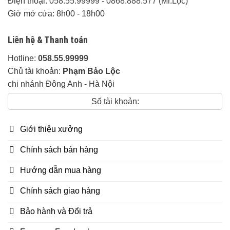
Điện thoại:
058.55.99999
-
0868.888.577 (Mr.Lộc)
hành mọt:
5 năm
Giờ mở cửa: 8h00 - 18h00
Sản phẩm bằng gỗ cao cấp bảo
hành mọt:
30 năm
Liên hệ & Thanh toán
Sản Phẩm bền đẹp trên 20 năm
Hotline:
058.55.99999
với các dòng gỗ tốt như gõ đỏ,
Chủ tài khoản:
Phạm Bảo Lộc
hương đá, gụ lào, mun hoa,
chi nhánh Đông Anh - Hà Nội
hương lào, cẩm lai…
Số tài khoản:
Đồ Gỗ Mỹ Nghệ Bảo Lộc:
Giới thiệu xưởng
Nhận thiết kế thi công và đặt hàng theo
Chính sách bán hàng
yêu cầu riêng về kích thước, kiểu dáng và
chất liệu gỗ của quý khách.
Hướng dẫn mua hàng
Hình Ảnh Bàn Phấn Trang Điểm Gỗ Gõ – Mẫu 3:
Chính sách giao hàng
Bảo hành và Đổi trả
Với tiêu chí đưa đến tay người dùng nhẫn sản phẩm chất