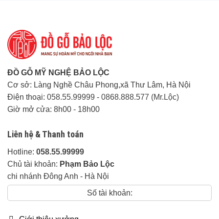
đến chân
công trình
miễn phí từ
80 km đầu
tiên tính từ
xưởng.
ĐỒ GỖ MỸ NGHỆ BẢO LỘC
Ngoài 80km
Cơ sở: Làng Nghề Châu Phong,xã Thư Lâm, Hà Nội
khu vực phía
Điện thoại:
058.55.99999
-
0868.888.577 (Mr.Lộc)
Bắc tính chi
Giờ mở cửa: 8h00 - 18h00
phí 20k/1km
Liên hệ & Thanh toán
Các tỉnh
thành khác:
Hotline:
058.55.99999
Liên hệ trực
Chủ tài khoản:
Phạm Bảo Lộc
tiếp.
chi nhánh Đông Anh - Hà Nội
Số tài khoản:
Thời gian giao hàng:
Linh
động tuỳ khu vực