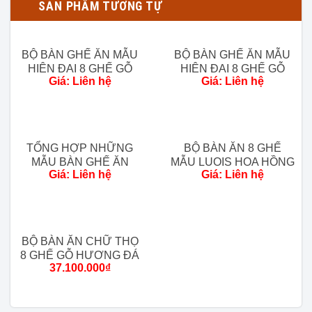
SẢN PHẨM TƯƠNG TỰ
Thông số sản phẩm Bộ Bàn Ghế Ăn Hiện Đại Gỗ Hương
Đá 8 Ghế – Mẫu Bọc Đệm :
BỘ BÀN GHẾ ĂN MẪU
BỘ BÀN GHẾ ĂN MẪU
Chất liệu:
Gỗ Hương Đá 100%.
HIỆN ĐẠI 8 GHẾ GỖ
HIỆN ĐẠI 8 GHẾ GỖ
Giá: Liên hệ
Giá: Liên hệ
HƯƠNG ĐÁ- MẶT GHẾ
HƯƠNG ĐÁ – MẶT
Kích thước chi tiết:
TRÀN
TRÀN
Ghế đơn:
Cao tổng 107cm.
Cao mặt 47 cm,
TỔNG HỢP NHỮNG
BỘ BÀN ĂN 8 GHẾ
Rộng 45cm x Sâu 45cm.
MẪU BÀN GHẾ ĂN
MẪU LUOIS HOA HỒNG
Giá: Liên hệ
Giá: Liên hệ
HIỆN ĐẠI ĐANG ĐƯỢC
GỖ HƯƠNG ĐÁ (MỘC)
Bàn dài:
Dài 197cm x Rộng
ƯA CHUỘNG
– MẶT LONG KHUNG
97cm x Cao 77cm.
Tình trạng:
Hàng mới 100%.
BỘ BÀN ĂN CHỮ THỌ
Trạng thái:
Còn hàng.
8 GHẾ GỖ HƯƠNG ĐÁ
37.100.000
₫
Chi phí giao hàng:
Vận chuyển