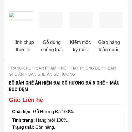
Hình chụp
Gỗ đúng
Kiểm mộc
Giao hàng
thực tế
chủng loại
ký mộc
toàn quốc
TRANG CHỦ
>
SẢN PHẨM
>
NỘI THẤT PHÒNG BẾP
>
BÀN
GHẾ ĂN
>
BÀN GHẾ ĂN GỖ HƯƠNG
BỘ BÀN GHẾ ĂN HIỆN ĐẠI GỖ HƯƠNG ĐÁ 8 GHẾ – MẪU
BỌC ĐỆM
Giá: Liên hệ
Chất liệu:
Gỗ Hương Đá 100%.
Tình trạng:
Hàng mới 100%.
Trạng thái:
Còn hàng.