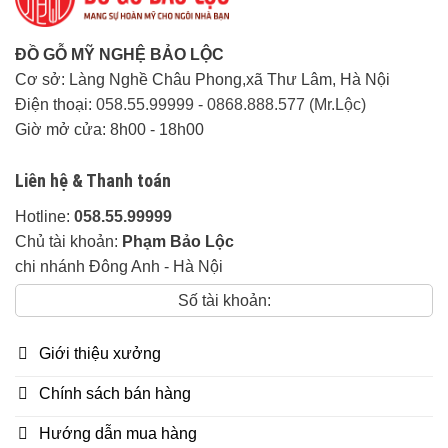
công trình
miễn phí từ
ĐỒ GỖ MỸ NGHỆ BẢO LỘC
80 km đầu
Cơ sở: Làng Nghề Châu Phong,xã Thư Lâm, Hà Nội
tiên tính từ
Điện thoại:
058.55.99999
-
0868.888.577 (Mr.Lộc)
xưởng.
Giờ mở cửa: 8h00 - 18h00
Ngoài 80km
khu vực phía
Liên hệ & Thanh toán
Bắc tính chi
Hotline:
058.55.99999
phí 20k/1km
Chủ tài khoản:
Phạm Bảo Lộc
Các tỉnh
chi nhánh Đông Anh - Hà Nội
thành khác:
Số tài khoản:
Liên hệ trực
tiếp.
Giới thiệu xưởng
Thời gian giao hàng:
Linh
Chính sách bán hàng
động tuỳ khu vực
Hướng dẫn mua hàng
Về độ dày: