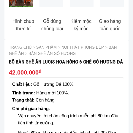
Hình chụp
Gỗ đúng
Kiểm mộc
Giao hàng
thực tế
chủng loại
ký mộc
toàn quốc
TRANG CHỦ
>
SẢN PHẨM
>
NỘI THẤT PHÒNG BẾP
>
BÀN
GHẾ ĂN
>
BÀN GHẾ ĂN GỖ HƯƠNG
BỘ BÀN GHẾ ĂN LUOIS HOA HỒNG 6 GHẾ GỖ HƯƠNG ĐÁ
₫
42.000.000
Chất liệu:
Gỗ Hương Đá 100%.
Tình trạng:
Hàng mới 100%.
Trạng thái:
Còn hàng.
Chi phí giao hàng:
Vận chuyển tới chân công trình miễn phí 80 km đầu
tiên tính từ xưởng.
Ngoài 80km khu vực phía Bắc tính chi phí 20k/1km