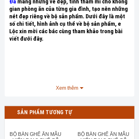
Đá
mang những vẻ đẹp, tính thẩm mĩ cho không
gian phòng ăn của từng gia đình, tạo nên những
nét đẹp riêng về bộ sản phẩm. Dưới đây là một
số chi tiết, hình ảnh cụ thể về bộ sản phẩm, e
Lộc xin mời các bác cùng tham khảo trong bài
viết đưới đây.
Xem thêm
Bộ sản phẩm mang phong cách tân cổ điển mà vẫn giữ
được sự sang trọng và đẳng cấp, mang lại tính thẩm mĩ
cao cho không gian phòng bếp các bác ạ.
SẢN PHẨM TƯƠNG TỰ
Thông số sản phẩm Bộ Bàn Ghế Ăn Luois Hoa Hồng 6
Ghế Gỗ Hương Đá :
BỘ BÀN GHẾ ĂN MẪU
BỘ BÀN GHẾ ĂN MẪU