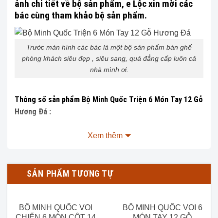
ảnh chi tiết về bộ sản phẩm, e Lộc xin mời các
bác cùng tham khảo bộ sản phẩm.
Trước màn hình các bác là một bộ sản phẩm bàn ghế
phòng khách siêu đẹp , siêu sang, quá đẳng cấp luôn cả
nhà mình ơi.
Thông số sản phẩm Bộ Minh Quốc Triện 6 Món Tay 12 Gỗ
Hương Đá :
Xem thêm
Chất liệu:
Gỗ Hương Đá 100%.
Kích thước chi tiết:
1 Băng Dài:
SẢN PHẨM TƯƠNG TỰ
Phủ bì:
D227cm x R74cm x
Cao 127cm
BỘ MINH QUỐC VOI
BỘ MINH QUỐC VOI 6
CHIẾN 6 MÓN CỘT 14
MÓN TAY 12 GỖ