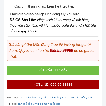
Các tỉnh thành khác:
Liên hệ trực tiếp.
Thời gian giao hàng:
Linh động tuỳ khu vực
Đồ Gỗ Bảo Lộc:
Nhận thiết kế thi công và đặt hàng
theo yêu cầu riêng về kích thước, kiểu dáng và chất liệu
gỗ của quý khách.
Giá sản phẩm biến động theo thị trường từng thời
điểm. Quý khách liên hệ
058.55.99999
để có giá tốt
nhất.
YÊU CẦU TƯ VẤN
HOTLINE: 058.55.99999
Danh mục:
Bàn Ghế Gỗ Hương
,
Bàn Ghế Phòng Khách
,
Nội thất phòng khách
Từ khóa:
bàn ghế gỗ hương
,
bộ minh quốc triện