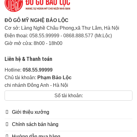
tính chi phí 20k/1km
Các tỉnh thành khác:
Liên hệ
trực tiếp.
ĐỒ GỖ MỸ NGHỆ BẢO LỘC
Cơ sở: Làng Nghề Châu Phong,xã Thư Lâm, Hà Nội
Thời gian giao hàng:
Linh động tuỳ khu
Điện thoại:
058.55.99999
-
0868.888.577 (Mr.Lộc)
vực
Giờ mở cửa: 8h00 - 18h00
Về độ dày:
Liên hệ & Thanh toán
– Ván xẻ 2cm.
– Khuôn tranh 5cm.
Hotline:
058.55.99999
– Yếm liền xẻ 4cm, chân 14cm
Chủ tài khoản:
Phạm Bảo Lộc
– Vách 5cm.
chi nhánh Đông Anh - Hà Nội
Số tài khoản:
Tặng kèm:
– Kính Bàn và Kính đôn trắng dày 12 li.
Giới thiệu xưởng
Cam Kết của Đồ Gỗ Mỹ Nghệ Bảo Lộc:
Chính sách bán hàng
Đảm Bảo đúng 100% chất lượng gỗ khi
Hướng dẫn mua hàng