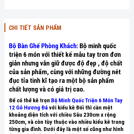
CHI TIẾT SẢN PHẨM
Bộ Bàn Ghế Phòng Khách:
Bộ minh quốc
triện 6 món với thiết kế mẫu tay trơn đơn
giản nhưng vẫn giữ được độ đẹp , độ chất
của sản phẩm, cùng với những đường nét
đục tỉa tinh kĩ tạo ra một bộ sản phẩm
chất lượng và có giá trị cao.
Để có thể kê trọn
Bộ Minh Quốc Triện 6 Món Tay
12 Gỗ Hương Đá
với kiểu kê Đối thì cần một
khoảng diện tích với chiều Sâu 230cm x rộng
250cm, và còn tùy thuộc vào nhiều kiểu kê trong
từng gia đình. Dưới đây là một số cũng như hình