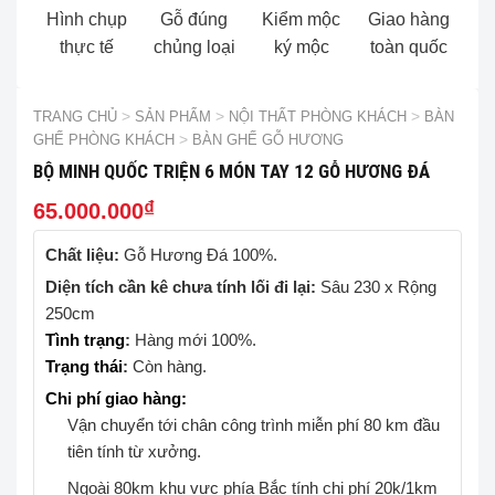
Hình chụp
Gỗ đúng
Kiểm mộc
Giao hàng
thực tế
chủng loại
ký mộc
toàn quốc
TRANG CHỦ
>
SẢN PHẨM
>
NỘI THẤT PHÒNG KHÁCH
>
BÀN
GHẾ PHÒNG KHÁCH
>
BÀN GHẾ GỖ HƯƠNG
BỘ MINH QUỐC TRIỆN 6 MÓN TAY 12 GỖ HƯƠNG ĐÁ
₫
65.000.000
Chất liệu:
Gỗ Hương Đá 100%.
Diện tích cần kê chưa tính lối đi lại:
Sâu 230 x Rộng
250cm
Tình trạng
:
Hàng mới 100%.
Trạng thái
:
Còn hàng.
Chi phí giao hàng:
Vận chuyển tới chân công trình miễn phí 80 km đầu
tiên tính từ xưởng.
Ngoài 80km khu vực phía Bắc tính chi phí 20k/1km