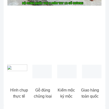
Hình chụp
Gỗ đúng
Kiểm mộc
Giao hàng
thực tế
chủng loại
ký mộc
toàn quốc