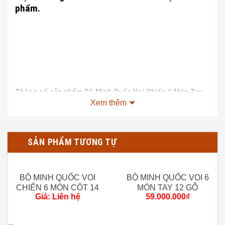
phẩm.
Thông số sản phẩm Bộ Minh Quốc Voi Chiến 6 Món Tay
Xem thêm
12 Gỗ Hương Đá :
Chất liệu:
Gỗ Hương Đá 100%.
Kích thước chi tiết:
SẢN PHẨM TƯƠNG TỰ
1 Băng Dài:
Phủ bì:
D227 x R77 x Cao 131cm.
BỘ MINH QUỐC VOI
BỘ MINH QUỐC VOI 6
CHIẾN 6 MÓN CỘT 14
MÓN TAY 12 GỖ
Lọt lòng:
D191 x R58cm
Giá: Liên hệ
59.000.000
₫
GỖ HƯƠNG ĐÁ – MẪU
HƯƠNG ĐÁ (MẪU 3
Cao từ đất lên mặt ngồi ghế:
48cm
3 VÁCH CONG
VÁCH)