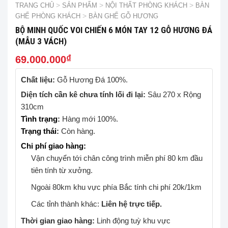
TRANG CHỦ
>
SẢN PHẨM
>
NỘI THẤT PHÒNG KHÁCH
>
BÀN
GHẾ PHÒNG KHÁCH
>
BÀN GHẾ GỖ HƯƠNG
BỘ MINH QUỐC VOI CHIẾN 6 MÓN TAY 12 GỖ HƯƠNG ĐÁ
(MẪU 3 VÁCH)
₫
69.000.000
Chất liệu:
Gỗ Hương Đá 100%.
Diện tích cần kê chưa tính lối đi lại:
Sâu 270 x Rộng
310cm
Tình trạng
:
Hàng mới 100%.
Trạng thái
:
Còn hàng.
Chi phí giao hàng:
Vận chuyển tới chân công trình miễn phí 80 km đầu
tiên tính từ xưởng.
Ngoài 80km khu vực phía Bắc tính chi phí 20k/1km
Các tỉnh thành khác:
Liên hệ trực tiếp.
Thời gian giao hàng:
Linh động tuỳ khu vực