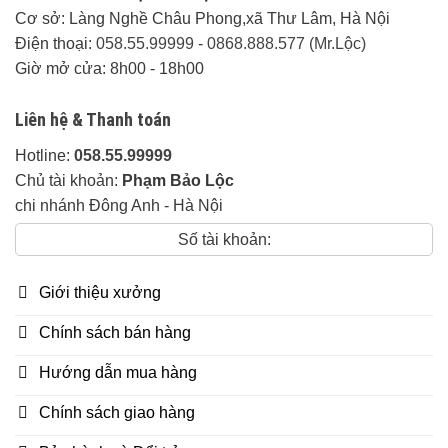
20k/1km
Cơ sở: Làng Nghề Châu Phong,xã Thư Lâm, Hà Nội
Điện thoại:
058.55.99999
-
0868.888.577 (Mr.Lộc)
Các tỉnh thành khác:
Liên hệ trực tiếp.
Giờ mở cửa: 8h00 - 18h00
Thời gian giao hàng:
Linh động tuỳ khu vực
Liên hệ & Thanh toán
Về độ dày:
– Khung tranh 4cm, Ván Mặt 2cm.
Hotline:
058.55.99999
– Vách tựa 5cm x Bản rộng 38cm.
Chủ tài khoản:
Phạm Bảo Lộc
chi nhánh Đông Anh - Hà Nội
– Yếm 4cm, chân 14cm
Số tài khoản:
Tặng kèm:
– Kính Bàn và Kính đôn trắng dày 12 li.
Giới thiệu xưởng
Cam Kết của Đồ Gỗ Mỹ Nghệ Bảo Lộc:
Chính sách bán hàng
Đảm Bảo đúng 100% chất lượng gỗ khi
Hướng dẫn mua hàng
thỏa thuận, nếu phát hiện sai gỗ hoàn tiền
100% + đền bù 10% giá trị tiền hàng.
Chính sách giao hàng