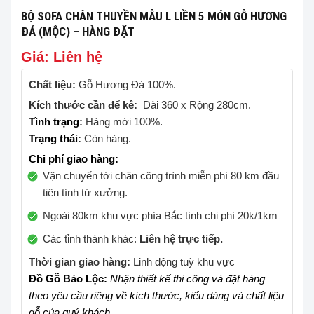
BỘ SOFA CHÂN THUYỀN MẪU L LIỀN 5 MÓN GỖ HƯƠNG
ĐÁ (MỘC) – HÀNG ĐẶT
Giá: Liên hệ
Chất liệu:
Gỗ Hương Đá 100%.
Kích thước cần để kê:
Dài 360 x Rộng 280cm.
Tình trạng
:
Hàng mới 100%.
Trạng thái
:
Còn hàng.
Chi phí giao hàng:
Vận chuyển tới chân công trình miễn phí 80 km đầu
tiên tính từ xưởng.
Ngoài 80km khu vực phía Bắc tính chi phí 20k/1km
Các tỉnh thành khác:
Liên hệ trực tiếp.
Thời gian giao hàng:
Linh động tuỳ khu vực
Đồ Gỗ Bảo Lộc:
Nhận thiết kế thi công và đặt hàng
theo yêu cầu riêng về kích thước, kiểu dáng và chất liệu
gỗ của quý khách.