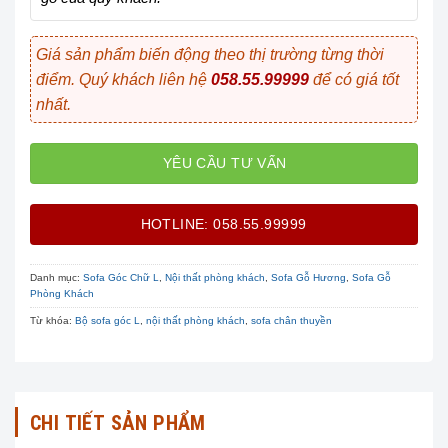
Giá sản phẩm biến động theo thị trường từng thời
điểm. Quý khách liên hệ
058.55.99999
để có giá tốt
nhất.
YÊU CẦU TƯ VẤN
HOTLINE: 058.55.99999
Danh mục:
Sofa Góc Chữ L
,
Nội thất phòng khách
,
Sofa Gỗ Hương
,
Sofa Gỗ
Phòng Khách
Từ khóa:
Bộ sofa góc L
,
nội thất phòng khách
,
sofa chân thuyền
CHI TIẾT SẢN PHẨM