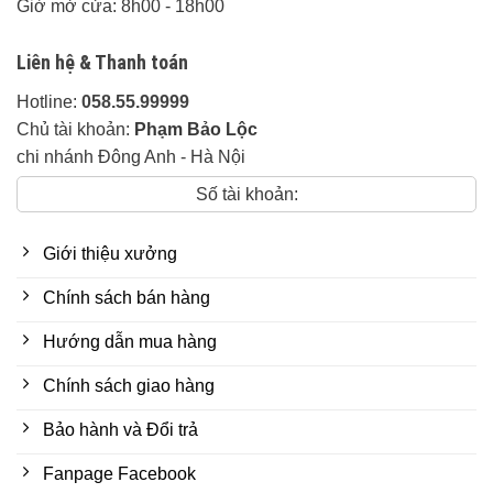
Giờ mở cửa: 8h00 - 18h00
Phủ bì: D
185 x
R
75 x
Cao
75cm.
Liên hệ & Thanh toán
Cao mặt ngồi ghế:
30cm.
(chưa tính
đệm)
Hotline:
058.55.99999
Chủ tài khoản:
Phạm Bảo Lộc
1 Bàn Lớn: D
137 x
R
67 x
Cao
51cm.
chi nhánh Đông Anh - Hà Nội
2 Đôn Bé: D
45 x
R
45 x
Cao
45cm.
Số tài khoản:
Tình trạng:
Hàng mới 100%.
Trạng thái:
Còn hàng.
Chi phí giao hàng:
Giới thiệu xưởng
Chính sách bán hàng
Giao ráp miễn phí 80 km đầu tiền tính từ
xưởng.
Hướng dẫn mua hàng
Ngoài 80km khu vực phía Bắc tính chi phí
Chính sách giao hàng
20k/1km
Bảo hành và Đổi trả
Các tỉnh thành khác:
Liên hệ trực tiếp.
Fanpage Facebook
Thời gian giao hàng:
Linh động tuỳ khu vực