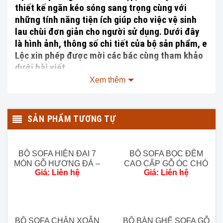
thiết kế ngăn kéo sóng sang trọng cùng với
những tính năng tiện ích giúp cho việc vệ sinh
lau chùi đơn giản cho người sử dụng. Dưới đây
là hình ảnh, thông số chi tiết của bộ sản phẩm, e
Lộc xin phép được mời các bác cùng tham khảo
dưới bài viết.
Xem thêm
SẢN PHẨM TƯƠNG TỰ
BỘ SOFA HIỆN ĐẠI 7
BỘ SOFA BỌC ĐỆM
MÓN GỖ HƯƠNG ĐÁ –
CAO CẤP GỖ ÓC CHÓ
Giá: Liên hệ
Giá: Liên hệ
HÀNG ĐẶT RIÊNG
– HÀNG VIP
BỘ SOFA CHÂN XOẮN
BỘ BÀN GHẾ SOFA GỖ