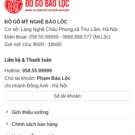
Các tỉnh thành khác:
Liên hệ trực tiếp.
ĐỒ GỖ MỸ NGHỆ BẢO LỘC
Thời gian giao hàng:
Linh động tuỳ khu vực
Cơ sở: Làng Nghề Châu Phong,xã Thư Lâm, Hà Nội
Về độ dày:
Điện thoại:
058.55.99999
-
0868.888.577 (Mr.Lộc)
-Khung tranh 4cm, Ván Mặt 2cm.
Giờ mở cửa: 8h00 - 18h00
– Chân đùi gà rộng 14cm
– Yếm đùi dày 9cm
Liên hệ & Thanh toán
– Xà bản rộng 8cm dày 4cm
Hotline:
058.55.99999
Tặng kèm:
Chủ tài khoản:
Phạm Bảo Lộc
-Bộ nệm da 13 món Da: cleo nhập khẩu
chi nhánh Đông Anh - Hà Nội
– Kính Bàn và Kính đôn trắng dày 9li.
Số tài khoản:
Cam Kết của Đồ Gỗ Mỹ Nghệ Bảo Lộc:
Giới thiệu xưởng
Cam kết đúng 100% đúng chủng loại gỗ
khi thỏa thuận, nếu phát hiện sai gỗ hoàn
Chính sách bán hàng
tiền 100% + đền bù 10% giá trị tiền hàng.