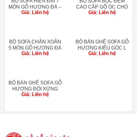
BỘ SOFA HIỆN ĐẠI 7
BỘ SOFA BỌC ĐỆM
MÓN GỖ HƯƠNG ĐÁ –
CAO CẤP GỖ ÓC CHÓ
Kích thước chi tiết:
Giá: Liên hệ
Giá: Liên hệ
HÀNG ĐẶT RIÊNG
– HÀNG VIP
1 Băng Dài:
Phủ bì:
D240 x R80 x Cao 75cm.
BỘ SOFA CHÂN XOẮN
BỘ BÀN GHẾ SOFA GỖ
1 Băng Ngắn:
5 MÓN GỖ HƯƠNG ĐÁ
HƯƠNG KIỂU GÓC L
Giá: Liên hệ
Giá: Liên hệ
– MÀU ÓC CHÓ
CHÂN PHÁO 4 MÓN
Phủ bì:
D220 x R80 x Cao 75cm.
1 Bàn Lớn:
D175 x R77 x Cao 47cm.
BỘ BÀN GHẾ SOFA GỖ
Tình trạng:
Hàng mới 100%.
HƯƠNG ĐỐI XỨNG
Trạng thái:
Còn hàng.
Chi phí giao hàng:
Giá: Liên hệ
CHÂN PHÁO 4 MÓN
Giao ráp miễn phí 80 km đầu tiền tính từ
xưởng.
Ngoài 80km khu vực phía Bắc tính chi phí
20k/1km