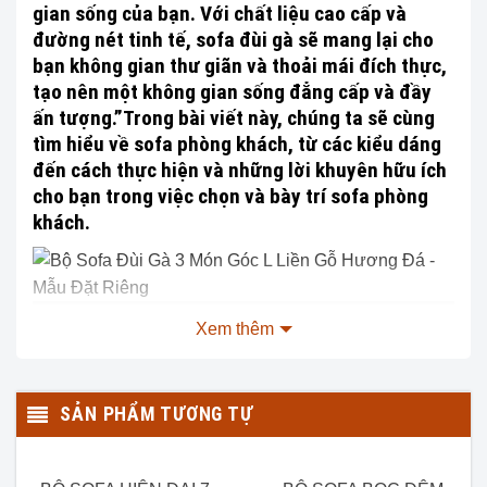
gian sống của bạn. Với chất liệu cao cấp và
đường nét tinh tế, sofa đùi gà sẽ mang lại cho
bạn không gian thư giãn và thoải mái đích thực,
tạo nên một không gian sống đẳng cấp và đầy
ấn tượng.”Trong bài viết này, chúng ta sẽ cùng
tìm hiểu về sofa phòng khách, từ các kiểu dáng
đến cách thực hiện và những lời khuyên hữu ích
cho bạn trong việc chọn và bày trí sofa phòng
khách.
Bộ sản phẩm sofa zito hàng đặt riêng bao gồm 3 món: 1
Xem thêm
băng dài nối với 1 băng ngắn , 1 chiếc bàn các bác ạ.
Thông số sản phẩm Bộ Sofa Đùi Gà 3 Món Góc L Liền Gỗ
SẢN PHẨM TƯƠNG TỰ
Hương Đá – Mẫu Đặt Riêng:
Chất liệu:
Gỗ Hương Đá 100%.