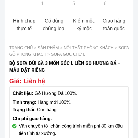
Hình chụp
Gỗ đúng
Kiểm mộc
Giao hàng
thực tế
chủng loại
ký mộc
toàn quốc
TRANG CHỦ
>
SẢN PHẨM
>
NỘI THẤT PHÒNG KHÁCH
>
SOFA
GỖ PHÒNG KHÁCH
>
SOFA GÓC CHỮ L
BỘ SOFA ĐÙI GÀ 3 MÓN GÓC L LIỀN GỖ HƯƠNG ĐÁ –
MẪU ĐẶT RIÊNG
Giá: Liên hệ
Chất liệu:
Gỗ Hương Đá 100%.
Tình trạng:
Hàng mới 100%.
Trạng thái:
Còn hàng.
Chi phí giao hàng:
Vận chuyển tới chân công trình miễn phí 80 km đầu
tiên tính từ xưởng.