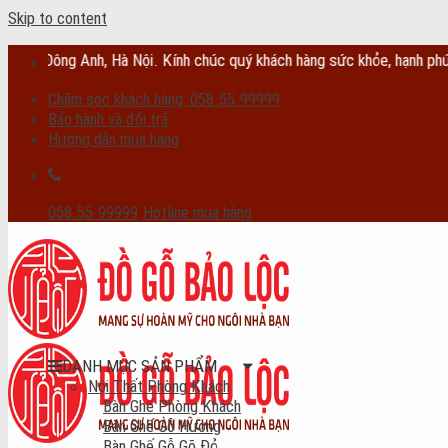
Skip to content
g Anh, Hà Nội. Kính chúc quý khách hàng sức khỏe, hạnh phúc, tài lộc
Chăm sóc khách hàng: 058.55.99999
Bảo hành và đổi trả
Hướng dẫn mua hàng
058.55.99999
Hotline mua hàng
DANH MỤC SẢN PHẨM
Nội Thất Phòng Khách
Bàn Ghế Phòng Khách
Bàn Ghế Gỗ Hương
Bàn Ghế Gỗ Gõ Đỏ