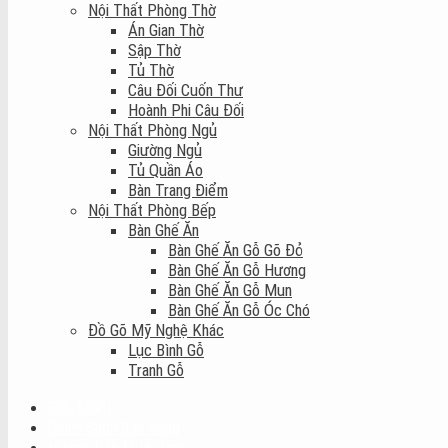
Nội Thất Phòng Thờ
Án Gian Thờ
Sập Thờ
Tủ Thờ
Câu Đối Cuốn Thư
Hoành Phi Câu Đối
Nội Thất Phòng Ngủ
Giường Ngủ
Tủ Quần Áo
Bàn Trang Điểm
Nội Thất Phòng Bếp
Bàn Ghế Ăn
Bàn Ghế Ăn Gỗ Gõ Đỏ
Bàn Ghế Ăn Gỗ Hương
Bàn Ghế Ăn Gỗ Mun
Bàn Ghế Ăn Gỗ Óc Chó
Đồ Gõ Mỹ Nghệ Khác
Lục Bình Gỗ
Tranh Gỗ
Giới Thiệu
Chính Sách Bán Hàng
Hướng Dẫn Mua Hàng