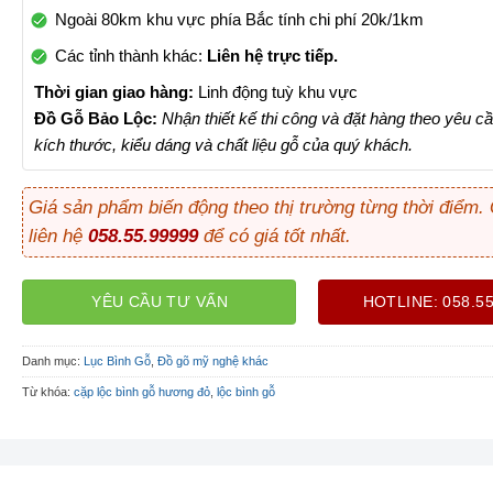
Ngoài 80km khu vực phía Bắc tính chi phí 20k/1km
Các tỉnh thành khác:
Liên hệ trực tiếp.
Thời gian giao hàng:
Linh động tuỳ khu vực
Đồ Gỗ Bảo Lộc:
Nhận thiết kế thi công và đặt hàng theo yêu cầ
kích thước, kiểu dáng và chất liệu gỗ của quý khách.
Giá sản phẩm biến động theo thị trường từng thời điểm.
liên hệ
058.55.99999
để có giá tốt nhất.
YÊU CẦU TƯ VẤN
HOTLINE: 058.5
Danh mục:
Lục Bình Gỗ
,
Đồ gõ mỹ nghệ khác
Từ khóa:
cặp lộc bình gỗ hương đỏ
,
lộc bình gỗ