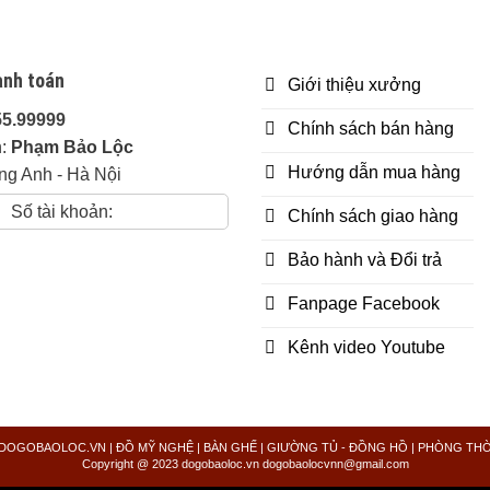
h chi phí 20k/1km
 tiếp.
anh toán
Giới thiệu xưởng
55.99999
Chính sách bán hàng
n:
Phạm Bảo Lộc
Hướng dẫn mua hàng
ng Anh - Hà Nội
Số tài khoản:
Chính sách giao hàng
thuận, nếu phát hiện sai gỗ hoàn tiền 100% + đền bù 10% gi
Bảo hành và Đổi trả
Fanpage Facebook
5 năm
Kênh video Youtube
30 năm
n mousse ngồi: 36 tháng
DOGOBAOLOC.VN | ĐỒ MỸ NGHỆ | BÀN GHẾ | GIƯỜNG TỦ - ĐỒNG HỒ | PHÒNG TH
g gỗ tốt như gõ đỏ, hương đá, gụ lào, mun hoa, hương lào,
Copyright @ 2023 dogobaoloc.vn dogobaolocvnn@gmail.com