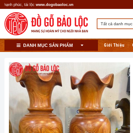
Skip
húc, tài lộc
www.dogobaoloc.vn
to
content
Giới Thiệu
DANH MỤC SẢN PHẨM