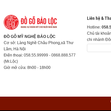
Ngoài 80km khu vực phía Bắc tín
Các tỉnh thành khác:
Liên hệ trực
Liên hệ & Th
Hotline:
058.
Thời gian giao hàng:
Linh động tuỳ khu vực.
Chủ tài khoả
ĐỒ GỖ MỸ NGHỆ BẢO LỘC
Cam Kết của Đồ Gỗ Mỹ Nghệ Bảo Lộc:
chi nhánh Đô
Cơ sở: Làng Nghề Châu Phong,xã Thư
Lâm, Hà Nội
Đảm Bảo đúng 100% chất lượng gỗ khi thỏa 
Điện thoại:
058.55.99999
-
0868.888.577
(Mr.Lộc)
Chế Độ Bảo Hành:
Giờ mở cửa: 8h00 - 18h00
Sản phẩm bằng gỗ tự nhiên bảo hành mọt:
Sản phẩm bằng gỗ cao cấp bảo hành mọt:
Bảo hành ghế sofa nệm:
BH nổ da, xẹp lú
Sản Phẩm bền đẹp trên 20 năm với các dòn