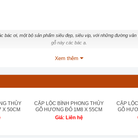
c bác ơi, một bộ sản phẩm siêu đẹp, siêu vip, với những đường vân 
gỗ này các bác ạ.
Xem thêm
 Hương Đỏ 2m x 63cm:
ONG THỦY
CẶP LỘC BÌNH PHONG THỦY
CẶP LỘC
 X 50CM
GỖ HƯƠNG ĐỎ 1M8 X 55CM
GỖ HƯƠ
ệ
Giá: Liên hệ
iễn phí từ 80 km đầu tiên tính từ xưởng.