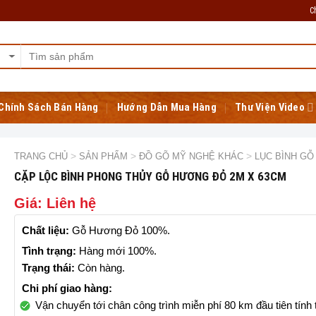
C
Chính Sách Bán Hàng
Hướng Dẫn Mua Hàng
Thư Viện Video
>
>
>
TRANG CHỦ
SẢN PHẨM
ĐỒ GÕ MỸ NGHỆ KHÁC
LỤC BÌNH GỖ
CẶP LỘC BÌNH PHONG THỦY GỖ HƯƠNG ĐỎ 2M X 63CM
Giá: Liên hệ
Chất liệu:
Gỗ Hương Đỏ 100%.
Tình trạng:
Hàng mới 100%.
Trạng thái:
Còn hàng.
Chi phí giao hàng:
Vận chuyển tới chân công trình miễn phí 80 km đầu tiên tính