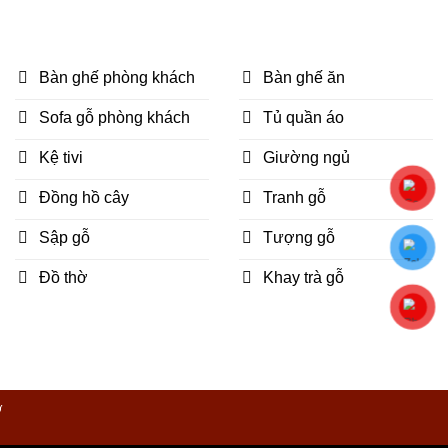
Bàn ghế phòng khách
Bàn ghế ăn
Sofa gỗ phòng khách
Tủ quần áo
Kệ tivi
Giường ngủ
Đồng hồ cây
Tranh gỗ
á trị tiền hàng.
Sập gỗ
Tượng gỗ
Đồ thờ
Khay trà gỗ
Ờ
 cẩm lai…