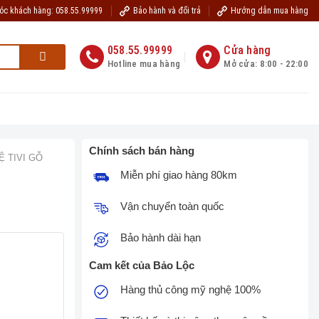
óc khách hàng: 058.55.99999
Bảo hành và đổi trả
Hướng dẫn mua hàng
 chúc quý khách hàng sức khỏe, hạnh phúc, tài lộc
www.dogobaoloc.vn
058.55.99999
Cửa hàng
Hotline mua hàng
Mở cửa: 8:00 - 22:00
Kiến Thức Đồ Gỗ
Nhật Ký Giao Hàng
Liên Hệ
Chính sách bán hàng
Ệ TIVI GỖ
Miễn phí giao hàng 80km
Vận chuyển toàn quốc
Bảo hành dài hạn
Cam kết của Bảo Lộc
Hàng thủ công mỹ nghệ 100%