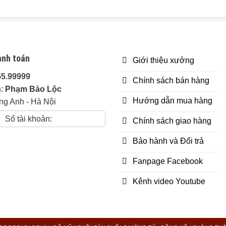
anh toán
Giới thiệu xưởng
iễn phí từ 80 km đầu tiên tính từ xưởng.
55.99999
Chính sách bán hàng
n:
Phạm Bảo Lộc
h chi phí 20k/1km
Hướng dẫn mua hàng
ng Anh - Hà Nội
Số tài khoản:
Chính sách giao hàng
Bảo hành và Đổi trả
Fanpage Facebook
Kênh video Youtube
thuận, nếu phát hiện sai gỗ hoàn tiền 100% + đền bù 10% gi