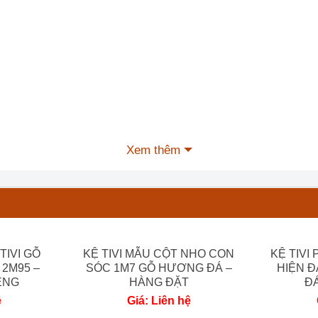
Xem thêm
Phần mộc của chiếc kệ tivi luois hoa hồng siêu đẹp ạ.
TIVI GỖ
KỆ TIVI MẪU CỘT NHO CON
KỆ TIVI
Hương Đá 2m6:
2M95 –
SÓC 1M7 GỖ HƯƠNG ĐÁ –
HIỆN Đ
ÊNG
HÀNG ĐẶT
ĐÁ
ệ
Giá: Liên hệ