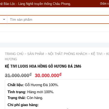
Chăm s
Lộc - Làng Nghề truyền thống Châu Phong, Liên Hà, Đông Anh, Hà Nội. Kính
Chính Sách Bán Hàng
Hướng Dẫn Mua Hàng
Thư Viện Video
>
>
>
>
TRANG CHỦ
SẢN PHẨM
NỘI THẤT PHÒNG KHÁCH
KỆ TIVI
K
HƯƠNG
KỆ TIVI LUOIS HOA HỒNG GỖ HƯƠNG ĐÁ 2M6
₫
₫
31.000.000
30.000.000
Chất liệu:
Gỗ Hương Đá 100%.
Tình trạng:
Hàng mới 100%.
Trạng thái:
Còn hàng.
Chi phí giao hàng: