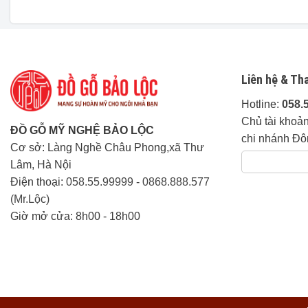
DÀI 260cm x Rộng 55cm x Cao 83cm.
Tình trạng:
Hàng mới 100%.
Trạng thái:
Còn hàng.
Chi phí giao hàng:
Liên hệ & Th
Vận chuyển đến chân công trình m
Hotline:
058.
Chủ tài khoả
Ngoài 80km khu vực phía Bắc tín
ĐỒ GỖ MỸ NGHỆ BẢO LỘC
chi nhánh Đô
Cơ sở: Làng Nghề Châu Phong,xã Thư
Các tỉnh thành khác:
Liên hệ trực tiếp.
Lâm, Hà Nội
Điện thoại:
058.55.99999
-
0868.888.577
Thời gian giao hàng:
Linh động tuỳ khu vực
(Mr.Lộc)
Giờ mở cửa: 8h00 - 18h00
Về độ dày:
– Khung tranh 4cm,
Cam Kết của Đồ Gỗ Mỹ Nghệ Bảo Lộc:
Đảm Bảo đúng 100% chất lượng gỗ khi thỏa 