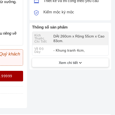
Thiết kế và thi công theo yêu cầu
 từ xưởng.
Kiểm mộc ký mộc
Thông số sản phẩm
u riêng về
Kích
DÀI 260cm x Rộng 55cm x Cao
Thước
83cm.
Chi Tiết:
Về Độ
- Khung tranh 4cm,
Dày:
 Quý khách
Xem chi tiết
5.99999