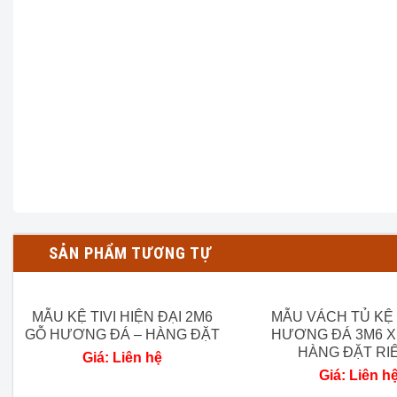
SẢN PHẨM TƯƠNG TỰ
MẪU KỆ TIVI HIỆN ĐẠI 2M6
MẪU VÁCH TỦ KỆ 
Thông số sản phẩm Kệ Tivi Luois Hoa Hồng Gỗ 
GỖ HƯƠNG ĐÁ – HÀNG ĐẶT
HƯƠNG ĐÁ 3M6 X 
HÀNG ĐẶT RI
Giá: Liên hệ
Chất liệu:
Gỗ Hương Đá 100%.
Giá: Liên h
Kích thước chi tiết: