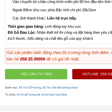
Vận chuyển tới chân công trình miễn phí 80 km đầu tiên tính
Ngoài 80km khu vực phía Bắc tính chi phí 20k/1km
Các tỉnh thành khác:
Liên hệ trực tiếp.
Thời gian giao hàng:
Linh động tuỳ khu vực
Đồ Gỗ Bảo Lộc:
Nhận thiết kế thi công và đặt hàng theo yêu cầ
kích thước, kiểu dáng và chất liệu gỗ của quý khách.
Giá sản phẩm biến động theo thị trường từng thời điểm.
liên hệ
058.55.99999
để có giá tốt nhất.
YÊU CẦU TƯ VẤN
HOTLINE: 058.5
Danh mục:
Kệ Tivi Gỗ Hương
,
Kệ Tivi
,
Nội thất phòng khách
Từ khóa:
kệ tivi gỗ hương đá
,
kệ tivi luois hoa hồng