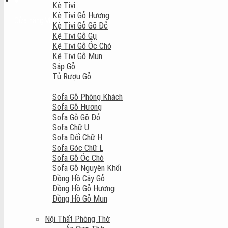
Kệ Tivi
Kệ Tivi Gỗ Hương
Cửa hàng
Mở cửa: 8:00 - 22:00
Kệ Tivi Gỗ Gõ Đỏ
Kệ Tivi Gỗ Gụ
Kệ Tivi Gỗ Óc Chó
Kệ Tivi Gỗ Mun
Sập Gỗ
Tủ Rượu Gỗ
Sofa Gỗ Phòng Khách
Sofa Gỗ Hương
Sofa Gỗ Gõ Đỏ
Sofa Chữ U
Sofa Đối Chữ H
Sofa Góc Chữ L
Sofa Gỗ Óc Chó
Sofa Gỗ Nguyên Khối
Đồng Hồ Cây Gỗ
Đồng Hồ Gỗ Hương
Đồng Hồ Gỗ Mun
Nội Thất Phòng Thờ