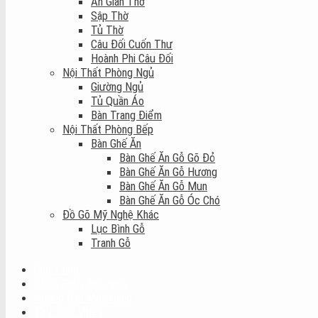
Án Gian Thờ
Sập Thờ
Tủ Thờ
Câu Đối Cuốn Thư
Hoành Phi Câu Đối
Nội Thất Phòng Ngủ
Giường Ngủ
Tủ Quần Áo
Bàn Trang Điểm
Nội Thất Phòng Bếp
Bàn Ghế Ăn
Bàn Ghế Ăn Gỗ Gõ Đỏ
Bàn Ghế Ăn Gỗ Hương
Bàn Ghế Ăn Gỗ Mun
Bàn Ghế Ăn Gỗ Óc Chó
Đồ Gõ Mỹ Nghệ Khác
Lục Bình Gỗ
Tranh Gỗ
Giới Thiệu
Chính Sách Bán Hàng
Hướng Dẫn Mua Hàng
Thư Viện Video