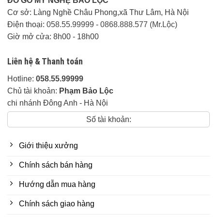
ĐỒ GỖ MỸ NGHỆ BẢO LỘC
100% + đền bù 10% giá trị tiền hàng.
Cơ sở: Làng Nghề Châu Phong,xã Thư Lâm, Hà Nội
Điện thoại:
058.55.99999
-
0868.888.577 (Mr.Lộc)
Chế Độ Bảo Hành:
Giờ mở cửa: 8h00 - 18h00
Sản phẩm bằng gỗ tự nhiên bảo
Liên hệ & Thanh toán
hành mọt:
5 năm
Hotline:
058.55.99999
Sản phẩm bằng gỗ cao cấp bảo
Chủ tài khoản:
Phạm Bảo Lộc
hành mọt:
30 năm
chi nhánh Đông Anh - Hà Nội
Sản Phẩm bền đẹp trên 20 năm
Số tài khoản:
với các dòng gỗ tốt như gõ đỏ,
hương đá, gụ lào, mun hoa,
Giới thiệu xưởng
hương lào, cẩm lai…
Chính sách bán hàng
Đồ Gỗ Mỹ Nghệ Bảo Lộc:
Hướng dẫn mua hàng
Nhận thiết kế thi công và đặt hàng theo yêu cầu
riêng về kích thước, kiểu dáng và chất liệu gỗ của
Chính sách giao hàng
quý khách.