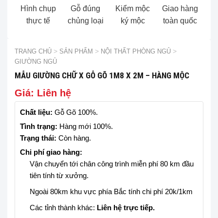
Hình chụp
Gỗ đúng
Kiểm mộc
Giao hàng
thực tế
chủng loại
ký mộc
toàn quốc
TRANG CHỦ
>
SẢN PHẨM
>
NỘI THẤT PHÒNG NGỦ
>
GIƯỜNG NGỦ
MẪU GIƯỜNG CHỮ X GỖ GÕ 1M8 X 2M – HÀNG MỘC
Giá: Liên hệ
Chất liệu:
Gỗ Gõ 100%.
Tình trạng:
Hàng mới 100%.
Trạng thái:
Còn hàng.
Chi phí giao hàng:
Vận chuyển tới chân công trình miễn phí 80 km đầu
tiên tính từ xưởng.
Ngoài 80km khu vực phía Bắc tính chi phí 20k/1km
Các tỉnh thành khác:
Liên hệ trực tiếp.