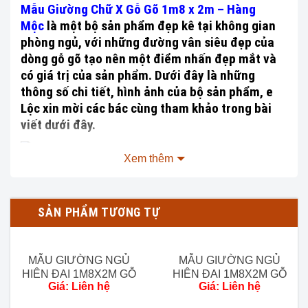
Mẫu Giường Chữ X Gỗ Gõ 1m8 x 2m – Hàng
Mộc
là một bộ sản phẩm đẹp kê tại không gian
phòng ngủ, với những đường vân siêu đẹp của
dòng gỗ gõ tạo nên một điểm nhấn đẹp mắt và
có giá trị của sản phẩm. Dưới đây là những
thông số chi tiết, hình ảnh của bộ sản phẩm, e
Lộc xin mời các bác cùng tham khảo trong bài
viết dưới đây.
Xem thêm
Trước màn hình các bác đây là phần mộc thô của bộ sản
phẩm ạ, rất đẹp và chất gỗ rất đều, đanh các bác nhớ.
SẢN PHẨM TƯƠNG TỰ
Thông số sản phẩm Mẫu Giường Chữ X Gỗ Gõ 1m8 x 2m
– Hàng Mộc:
MẪU GIƯỜNG NGỦ
MẪU GIƯỜNG NGỦ
Chất liệu:
Gỗ gõ 100%.
HIỆN ĐẠI 1M8X2M GỖ
HIỆN ĐẠI 1M8X2M GỖ
Kích thước chi tiết:
Giá: Liên hệ
Giá: Liên hệ
ÓC CHÓ – HÀNG VIP
HƯƠNG ĐÁ (MỘC) –
HÀNG ĐẶT