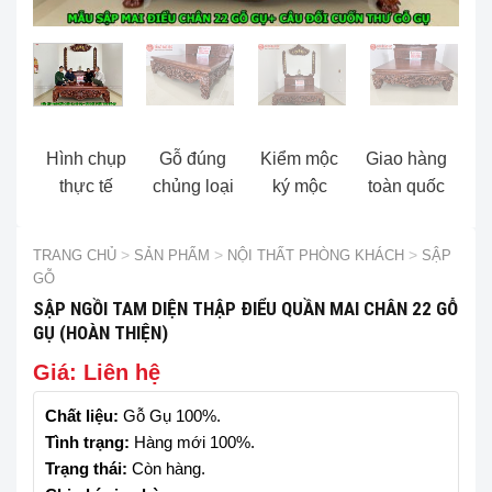
Hình chụp
Gỗ đúng
Kiểm mộc
Giao hàng
thực tế
chủng loại
ký mộc
toàn quốc
TRANG CHỦ
>
SẢN PHẨM
>
NỘI THẤT PHÒNG KHÁCH
>
SẬP
GỖ
SẬP NGỒI TAM DIỆN THẬP ĐIỂU QUẦN MAI CHÂN 22 GỖ
GỤ (HOÀN THIỆN)
Giá: Liên hệ
Chất liệu:
Gỗ Gụ 100%.
Tình trạng:
Hàng mới 100%.
Trạng thái:
Còn hàng.