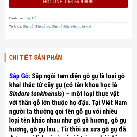
HOTLINE: 058.55.99999
Danh mục:
Sập Gỗ
Từ khóa:
Sập gỗ
,
Sập gỗ gụ
,
Sập gỗ thập điểu quần mai
CHI TIẾT SẢN PHẨM
Sập Gỗ:
Sập ngồi tam diện gỗ gụ là loại gỗ
khai thác từ cây gụ (có tên khoa học là
Sindora tonkinensis
) – một loại thực vật
với thân gỗ lớn thuộc họ đậu. Tại Việt Nam
người ta thường gọi tên gỗ gụ với nhiều
loại tên khác nhau như gỗ gõ hương, gỗ gụ
hương, gỗ gụ lau… Từ thời xa xưa gỗ gụ đã