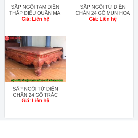
Tình trạng:
Hàng mới 100%.
SẬP NGỒI TAM DIỆN
SẬP NGỒI TỨ DIỆN
THẬP ĐIỂU QUẦN MAI
CHÂN 24 GỖ MUN HOA
Trạng thái:
Còn hàng.
Giá: Liên hệ
Giá: Liên hệ
CHÂN 22 GỖ GỤ
LÀO – MẪU TRƠN
Chi phí giao hàng:
Vận chuyển
đến chân
công trình
miễn phí từ
80 km đầu
tiên tính từ
xưởng.
SẬP NGỒI TỨ DIỆN
CHÂN 24 GỖ TRẮC
Ngoài 80km
Giá: Liên hệ
NAM PHI – MẪU TRƠN
khu vực phía
Bắc tính chi
phí 20k/1km
Các tỉnh thành khác: