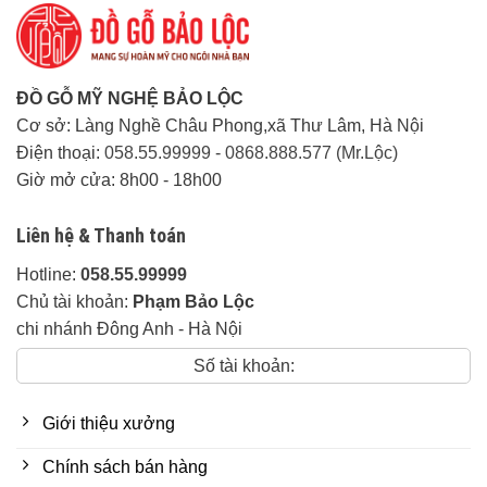
Liên hệ trực tiếp.
Thời gian giao hàng:
Linh
động tuỳ khu vực
ĐỒ GỖ MỸ NGHỆ BẢO LỘC
Cơ sở: Làng Nghề Châu Phong,xã Thư Lâm, Hà Nội
Về độ dày:
Điện thoại:
058.55.99999
-
0868.888.577 (Mr.Lộc)
– Khung tranh 10cm.
Giờ mở cửa: 8h00 - 18h00
– Ván mặt 3cm.
– Yếm dày 10cm.
Liên hệ & Thanh toán
– Chân 22cm.
Hotline:
058.55.99999
Chủ tài khoản:
Phạm Bảo Lộc
Cam Kết của Đồ Gỗ Mỹ Nghệ Bảo Lộc:
chi nhánh Đông Anh - Hà Nội
Đảm Bảo đúng 100% chất lượng gỗ khi
Số tài khoản:
thỏa thuận, nếu phát hiện sai gỗ hoàn tiền
100% + đền bù 10% giá trị tiền hàng.
Giới thiệu xưởng
Chính sách bán hàng
Chế Độ Bảo Hành: