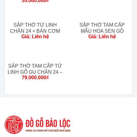
55.000.000
₫
HƯƠNG)
Trạng thái:
Còn hàng.
Chi phí giao hàng:
SẬP THỜ TỨ LINH
SẬP THỜ TAM CẤP
Vận chuyển đến chân công trình
CHÂN 24 + BÀN CƠM
MẪU HOA SEN GỖ
miễn phí từ 80 km đầu tiên tính
Giá: Liên hệ
Giá: Liên hệ
GỖ HƯƠNG ĐÁ ( MỘC )
HƯƠNG ĐÁ CHÂN 24
từ xưởng.
Ngoài 80km khu vực phía Bắc
tính chi phí 20k/1km
SẬP THỜ TAM CẤP TỨ
LINH GỖ GỤ CHÂN 24 –
Các tỉnh thành khác:
Liên hệ
79.000.000
₫
MÀU ĐỎ MẬN
trực tiếp.
Thời gian giao hàng:
Linh động tuỳ khu
vực
Về độ dày:
– Khung tranh 5cm, ván mặt liền.
– Ván mặt 2,5cm ghép đôi.
– Dạ tiền: 8cm, có dạ hồi