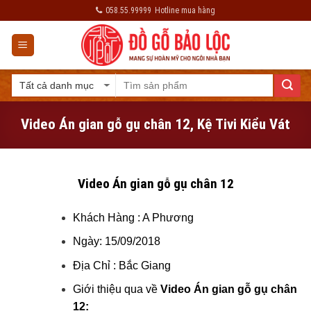
Skip
058.55.99999
Hotline mua hàng
to
content
Video Án gian gỗ gụ chân 12, Kệ Tivi Kiểu Vát
Video Án gian gỗ gụ chân 12
Khách Hàng : A Phương
Ngày: 15/09/2018
Địa Chỉ : Bắc Giang
Giới thiệu qua về
Video Án gian gỗ gụ chân
12: