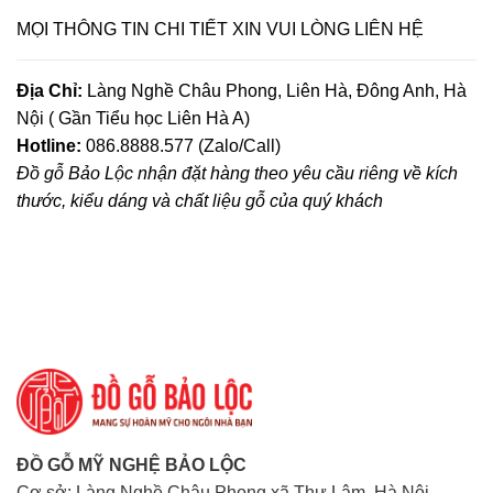
MỌI THÔNG TIN CHI TIẾT XIN VUI LÒNG LIÊN HỆ
Địa Chỉ:
Làng Nghề Châu Phong, Liên Hà, Đông Anh, Hà
Nội ( Gần Tiểu học Liên Hà A)
Hotline:
086.8888.577 (Zalo/Call)
Đồ gỗ Bảo Lộc nhận đặt hàng theo yêu cầu riêng về kích
thước, kiểu dáng và chất liệu gỗ của quý khách
ĐỒ GỖ MỸ NGHỆ BẢO LỘC
Cơ sở: Làng Nghề Châu Phong,xã Thư Lâm, Hà Nội