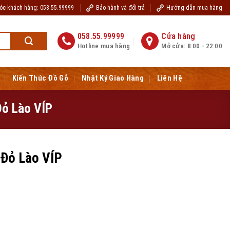
óc khách hàng: 058.55.99999
Bảo hành và đổi trả
Hướng dẫn mua hàng
c quý khách hàng sức khỏe, hạnh phúc, tài lộc
www.dogobaoloc.vn
058.55.99999
Cửa hàng
Hotline mua hàng
Mở cửa: 8:00 - 22:00
Kiến Thức Đồ Gỗ
Nhật Ký Giao Hàng
Liên Hệ
Đỏ Lào VÍP
 Đỏ Lào VÍP