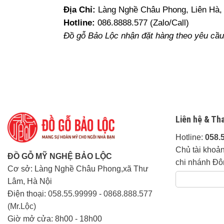
Địa Chỉ:
Làng Nghề Châu Phong, Liên Hà, 
Hotline:
086.8888.577 (Zalo/Call)
Đồ gỗ Bảo Lộc nhận đặt hàng theo yêu cầu 
Liên hệ & Th
Hotline:
058.
Chủ tài khoả
ĐỒ GỖ MỸ NGHỆ BẢO LỘC
chi nhánh Đô
Cơ sở: Làng Nghề Châu Phong,xã Thư
Lâm, Hà Nội
Điện thoại:
058.55.99999
-
0868.888.577
(Mr.Lộc)
Giờ mở cửa: 8h00 - 18h00