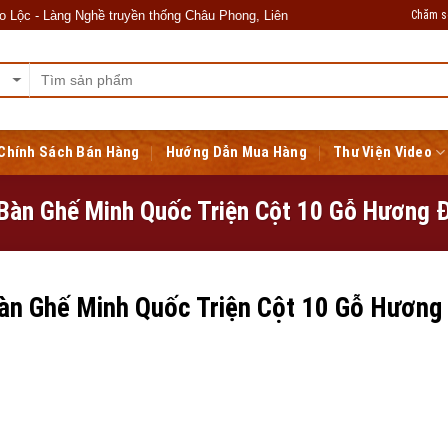
Chăm s
 Làng Nghề truyền thống Châu Phong, Liên Hà, Đông Anh, Hà Nội. Kính chú
Chính Sách Bán Hàng
Hướng Dẫn Mua Hàng
Thư Viện Video
Bàn Ghế Minh Quốc Triện Cột 10 Gỗ Hương 
àn Ghế Minh Quốc Triện Cột 10 Gỗ Hương