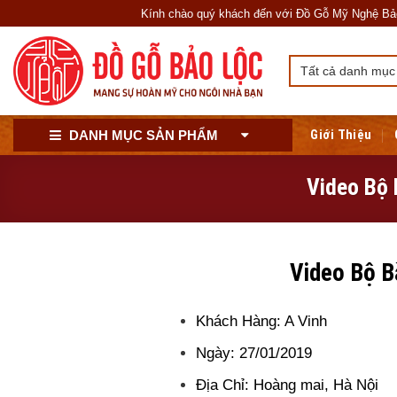
Skip
Kính chào quý khách đến với Đồ Gỗ Mỹ Nghệ Bảo Lộc -
to
content
Giới Thiệu
DANH MỤC SẢN PHẨM
Video Bộ 
Video Bộ B
Khách Hàng: A Vinh
Ngày: 27/01/2019
Địa Chỉ: Hoàng mai, Hà Nội