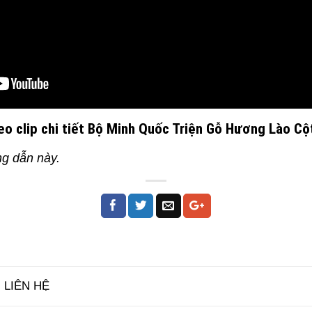
eo clip chi tiết Bộ Minh Quốc Triện Gỗ Hương Lào Cộ
ng dẫn này.
 LIÊN HỆ