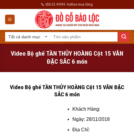
Skip
058.55.99999
Hotline mua hàng
to
content
Video Bộ ghế TẦN THỦY HOÀNG Cột 15 VÂN
ĐẶC SẮC 6 món
Video Bộ ghế TẦN THỦY HOÀNG Cột 15 VÂN ĐẶC
SẮC 6 món
Khách Hàng:
Ngày: 28/11/2018
Địa Chỉ: