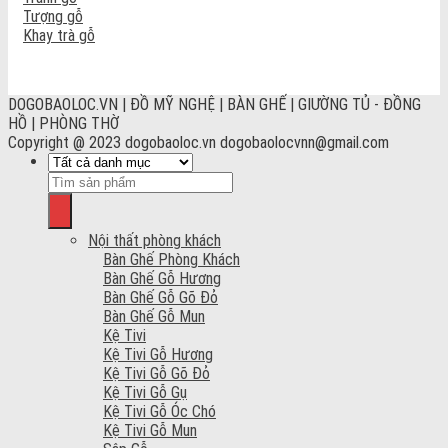
Tượng gỗ
Khay trà gỗ
DOGOBAOLOC.VN | ĐỒ MỸ NGHỆ | BÀN GHẾ | GIƯỜNG TỦ - ĐỒNG
HỒ | PHÒNG THỜ
Copyright @ 2023 dogobaoloc.vn dogobaolocvnn@gmail.com
Nội thất phòng khách
Bàn Ghế Phòng Khách
Bàn Ghế Gỗ Hương
Bàn Ghế Gỗ Gõ Đỏ
Bàn Ghế Gỗ Mun
Kệ Tivi
Kệ Tivi Gỗ Hương
Kệ Tivi Gỗ Gõ Đỏ
Kệ Tivi Gỗ Gụ
Kệ Tivi Gỗ Óc Chó
Kệ Tivi Gỗ Mun