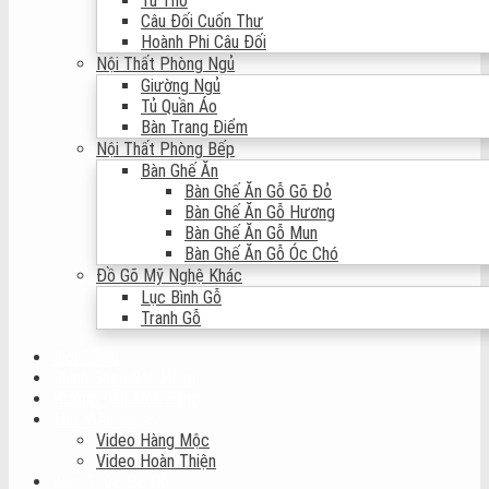
Tủ Thờ
Câu Đối Cuốn Thư
Hoành Phi Câu Đối
Nội Thất Phòng Ngủ
Giường Ngủ
Tủ Quần Áo
Bàn Trang Điểm
Nội Thất Phòng Bếp
Bàn Ghế Ăn
Bàn Ghế Ăn Gỗ Gõ Đỏ
Bàn Ghế Ăn Gỗ Hương
Bàn Ghế Ăn Gỗ Mun
Bàn Ghế Ăn Gỗ Óc Chó
Đồ Gõ Mỹ Nghệ Khác
Lục Bình Gỗ
Tranh Gỗ
Giới Thiệu
Chính Sách Bán Hàng
Hướng Dẫn Mua Hàng
Thư Viện Video
Video Hàng Mộc
Video Hoàn Thiện
Kiến Thức Đồ Gỗ