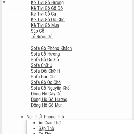
Kệ Tivi Gỗ Hương
Kệ Tivi Gỗ Gõ Đỏ
Cửa hàng
Mở cửa: 8:00 - 22:00
Kệ Tivi Gỗ Gụ
Kệ Tivi Gỗ Óc Chó
Kệ Tivi Gỗ Mun
Sập Gỗ
Tủ Rượu Gỗ
Sofa Gỗ Phòng Khách
Sofa Gỗ Hương
Sofa Gỗ Gõ Đỏ
Sofa Chữ U
Sofa Đối Chữ H
Sofa Góc Chữ L
Sofa Gỗ Óc Chó
Sofa Gỗ Nguyên Khối
Đồng Hồ Cây Gỗ
Đồng Hồ Gỗ Hương
Đồng Hồ Gỗ Mun
Nội Thất Phòng Thờ
Án Gian Thờ
Sập Thờ