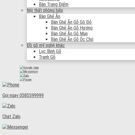
Bàn Trang Điểm
Nội thất phòng bếp
Bàn Ghế Ăn
Bàn Ghế Ăn Gỗ Gõ Đỏ
Bàn Ghế Ăn Gỗ Hương
Bàn Ghế Ăn Gỗ Mun
Bàn Ghế Ăn Gỗ Óc Chó
Đồ gõ mỹ nghệ khác
Lục Bình Gỗ
Tranh Gỗ
Gọi ngay
0585599999
Chat Zalo