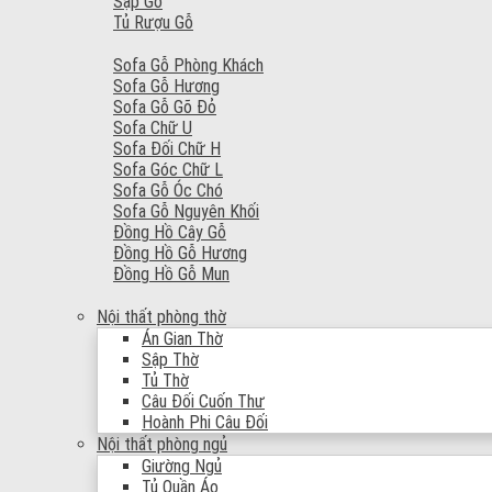
Sập Gỗ
Tủ Rượu Gỗ
Sofa Gỗ Phòng Khách
Sofa Gỗ Hương
Sofa Gỗ Gõ Đỏ
Sofa Chữ U
Sofa Đối Chữ H
Sofa Góc Chữ L
Sofa Gỗ Óc Chó
Sofa Gỗ Nguyên Khối
Đồng Hồ Cây Gỗ
Đồng Hồ Gỗ Hương
Đồng Hồ Gỗ Mun
Nội thất phòng thờ
Án Gian Thờ
Sập Thờ
Tủ Thờ
Câu Đối Cuốn Thư
Hoành Phi Câu Đối
Nội thất phòng ngủ
Giường Ngủ
Tủ Quần Áo