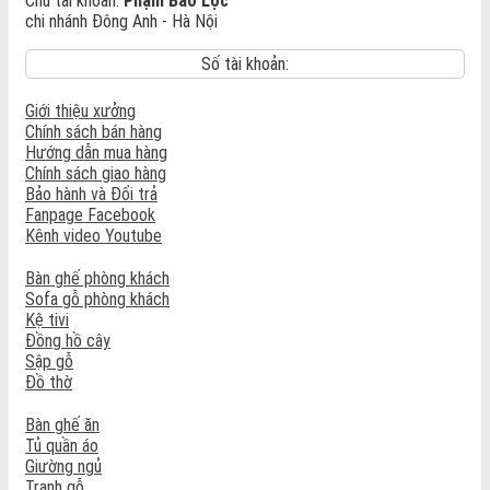
Chủ tài khoản:
Phạm Bảo Lộc
chi nhánh Đông Anh - Hà Nội
Số tài khoản:
Giới thiệu xưởng
Chính sách bán hàng
Hướng dẫn mua hàng
Chính sách giao hàng
Bảo hành và Đổi trả
Fanpage Facebook
Kênh video Youtube
Bàn ghế phòng khách
Sofa gỗ phòng khách
Kệ tivi
Đồng hồ cây
Sập gỗ
Đồ thờ
Bàn ghế ăn
Tủ quần áo
Giường ngủ
Tranh gỗ