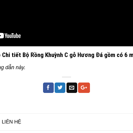
p Chi tiết Bộ Rồng Khuỳnh C gỗ Hương Đá gồm có 6 
ng dẫn này.
 LIÊN HỆ