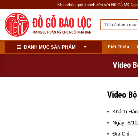
Skip
Kính chào quý khách đến với Đồ Gỗ Mỹ Nghệ Bảo 
to
content
Giới Thiệu
DANH MỤC SẢN PHẨM
Video B
Video Bộ
Khách Hà
Ngày: 8/10
Địa Chỉ: