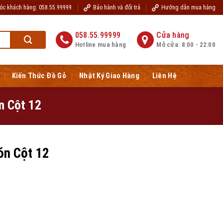
óc khách hàng: 058.55.99999
Bảo hành và đổi trả
Hướng dẫn mua hàng
 chúc quý khách hàng sức khỏe, hạnh phúc, tài lộc
www.dogobaoloc.vn
058.55.99999
Cửa hàng
Hotline mua hàng
Mở cửa: 8:00 - 22:00
Kiến Thức Đồ Gỗ
Nhật Ký Giao Hàng
Liên Hệ
n Cột 12
ón Cột 12