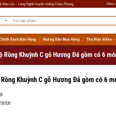
Chăm s
Lộc - Làng Nghề truyền thống Châu Phong, Liên Hà, Đông Anh, Hà Nội. Kính
Chính Sách Bán Hàng
Hướng Dẫn Mua Hàng
Thư Viện Video
ộ Rồng Khuỳnh C gỗ Hương Đá gồm có 6 mó
 Rồng Khuỳnh C gỗ Hương Đá gồm có 6 m
ng:
/2018