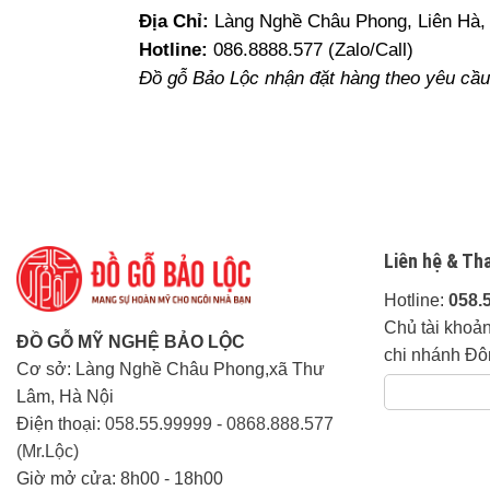
Địa Chỉ:
Làng Nghề Châu Phong, Liên Hà, 
Hotline:
086.8888.577 (Zalo/Call)
Đồ gỗ Bảo Lộc nhận đặt hàng theo yêu cầu 
Liên hệ & Th
Hotline:
058.
Chủ tài khoả
ĐỒ GỖ MỸ NGHỆ BẢO LỘC
chi nhánh Đô
Cơ sở: Làng Nghề Châu Phong,xã Thư
Lâm, Hà Nội
Điện thoại:
058.55.99999
-
0868.888.577
(Mr.Lộc)
Giờ mở cửa: 8h00 - 18h00