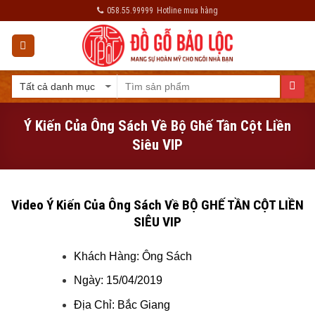
Skip
058.55.99999
Hotline mua hàng
to
content
Ý Kiến Của Ông Sách Về Bộ Ghế Tần Cột Liền
Siêu VIP
Video Ý Kiến Của Ông Sách Về BỘ GHẾ TẦN CỘT LIỀN
SIÊU VIP
Khách Hàng: Ông Sách
Ngày: 15/04/2019
Địa Chỉ: Bắc Giang