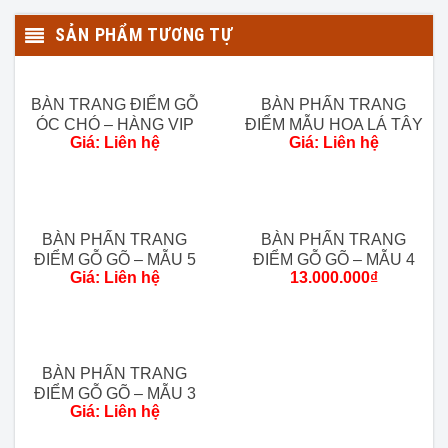
SẢN PHẨM TƯƠNG TỰ
Thông số sản phẩm Bàn Phấn Trang Điểm Hoa Hồng Gỗ
Mun Hoa Lào:
BÀN TRANG ĐIỂM GỖ
BÀN PHẤN TRANG
Chất liệu:
Gỗ Mun Hoa Lào 100%.
ÓC CHÓ – HÀNG VIP
ĐIỂM MẪU HOA LÁ TÂY
Kích thước chi tiết:
Giá: Liên hệ
Giá: Liên hệ
GỖ HƯƠNG ĐÁ
Dài 120cm x Rộng 50cm x Cao 160cm.
Tình trạng:
Hàng mới 100%.
Trạng thái:
Còn hàng.
BÀN PHẤN TRANG
BÀN PHẤN TRANG
ĐIỂM GỖ GÕ – MẪU 5
ĐIỂM GỖ GÕ – MẪU 4
Chi phí giao hàng:
Giá: Liên hệ
13.000.000
₫
Vận chuyển đến chân công trình
miễn phí từ 80 km đầu tiên tính
từ xưởng.
BÀN PHẤN TRANG
ĐIỂM GỖ GÕ – MẪU 3
Ngoài 80km khu vực phía Bắc
Giá: Liên hệ
tính chi phí 20k/1km