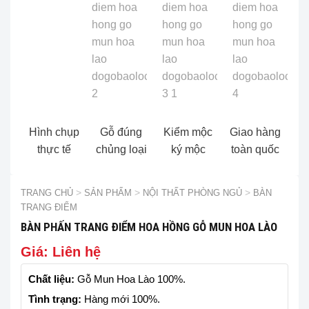
Hình chụp
Gỗ đúng
Kiểm mộc
Giao hàng
thực tế
chủng loại
ký mộc
toàn quốc
TRANG CHỦ
>
SẢN PHẨM
>
NỘI THẤT PHÒNG NGỦ
>
BÀN
TRANG ĐIỂM
BÀN PHẤN TRANG ĐIỂM HOA HỒNG GỖ MUN HOA LÀO
Giá: Liên hệ
Chất liệu:
Gỗ Mun Hoa Lào 100%.
Tình trạng:
Hàng mới 100%.