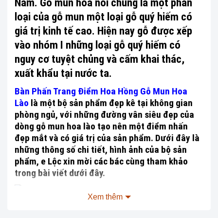
Nam.
Gỗ mun hoa nói chung là một phân
loại của gỗ mun một loại gỗ quý hiếm có
giá trị kinh tế cao. Hiện nay gỗ được xếp
vào nhóm I những loại gỗ quý hiếm có
nguy cơ tuyệt chủng và cấm khai thác,
xuất khẩu tại nước ta.
Bàn Phấn Trang Điểm Hoa Hồng Gỗ Mun Hoa
Lào
là một bộ sản phẩm đẹp kê tại không gian
phòng ngủ, với những đường vân siêu đẹp của
dòng gỗ mun hoa lào tạo nên một điểm nhấn
đẹp mắt và có giá trị của sản phẩm. Dưới đây là
những thông số chi tiết, hình ảnh của bộ sản
phẩm, e Lộc xin mời các bác cùng tham khảo
trong bài viết dưới đây.
Xem thêm
Bộ sản phẩm bàn trang điểm phòng ngủ siêu đẹp, siêu
xinh đây các chị em ơi, chị em có ưng không ạ.