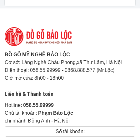
Các tỉnh thành khác:
Liên hệ
trực tiếp.
Thời gian giao hàng:
Linh động tuỳ khu vực.
Cam Kết của Đồ Gỗ Mỹ Nghệ Bảo Lộc:
Đảm Bảo đúng 100% chất lượng gỗ khi
ĐỒ GỖ MỸ NGHỆ BẢO LỘC
thỏa thuận, nếu phát hiện sai gỗ hoàn tiền
Cơ sở: Làng Nghề Châu Phong,xã Thư Lâm, Hà Nội
100% + đền bù 10% giá trị tiền hàng.
Điện thoại:
058.55.99999
-
0868.888.577 (Mr.Lộc)
Giờ mở cửa: 8h00 - 18h00
Chế Độ Bảo Hành:
Liên hệ & Thanh toán
Sản phẩm bằng gỗ tự nhiên bảo
hành mọt:
5 năm
Hotline:
058.55.99999
Chủ tài khoản:
Phạm Bảo Lộc
Sản phẩm bằng gỗ cao cấp bảo
chi nhánh Đông Anh - Hà Nội
hành mọt:
30 năm
Số tài khoản:
Sản Phẩm bền đẹp trên 20 năm