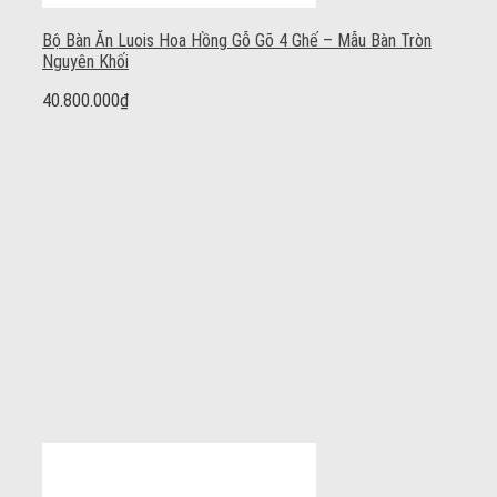
Bộ Bàn Ăn Luois Hoa Hồng Gỗ Gõ 4 Ghế – Mẫu Bàn Tròn
Nguyên Khối
40.800.000
₫