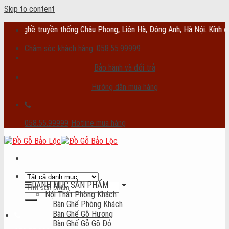
Skip to content
hề truyền thống Châu Phong, Liên Hà, Đông Anh, Hà Nội. Kính chúc quý 
Chăm sóc khách hàng: 058.55.99999
Bảo hành và đổi trả
Hướng dẫn mua hàng
058.55.99999
Hotline mua hàng
DANH MỤC SẢN PHẨM
Nội Thất Phòng Khách
Bàn Ghế Phòng Khách
Bàn Ghế Gỗ Hương
Bàn Ghế Gỗ Gõ Đỏ