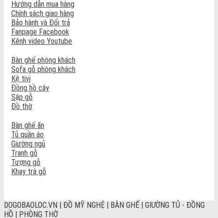
Hướng dẫn mua hàng
Chính sách giao hàng
Bảo hành và Đổi trả
Fanpage Facebook
Kênh video Youtube
Bàn ghế phòng khách
Sofa gỗ phòng khách
Kệ tivi
Đồng hồ cây
Sập gỗ
Đồ thờ
Bàn ghế ăn
Tủ quần áo
Giường ngủ
Tranh gỗ
Tượng gỗ
Khay trà gỗ
DOGOBAOLOC.VN | ĐỒ MỸ NGHỆ | BÀN GHẾ | GIƯỜNG TỦ - ĐỒNG
HỒ | PHÒNG THỜ