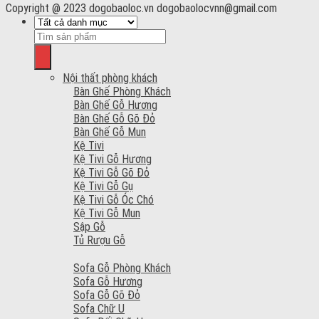
Copyright @ 2023 dogobaoloc.vn dogobaolocvnn@gmail.com
Nội thất phòng khách
Bàn Ghế Phòng Khách
Bàn Ghế Gỗ Hương
Bàn Ghế Gỗ Gõ Đỏ
Bàn Ghế Gỗ Mun
Kệ Tivi
Kệ Tivi Gỗ Hương
Kệ Tivi Gỗ Gõ Đỏ
Kệ Tivi Gỗ Gụ
Kệ Tivi Gỗ Óc Chó
Kệ Tivi Gỗ Mun
Sập Gỗ
Tủ Rượu Gỗ
Sofa Gỗ Phòng Khách
Sofa Gỗ Hương
Sofa Gỗ Gõ Đỏ
Sofa Chữ U