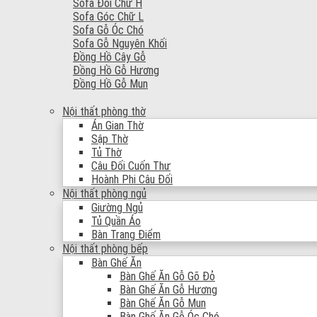
Sofa Đối Chữ H
Sofa Góc Chữ L
Sofa Gỗ Óc Chó
Sofa Gỗ Nguyên Khối
Đồng Hồ Cây Gỗ
Đồng Hồ Gỗ Hương
Đồng Hồ Gỗ Mun
Nội thất phòng thờ
Án Gian Thờ
Sập Thờ
Tủ Thờ
Câu Đối Cuốn Thư
Hoành Phi Câu Đối
Nội thất phòng ngủ
Giường Ngủ
Tủ Quần Áo
Bàn Trang Điểm
Nội thất phòng bếp
Bàn Ghế Ăn
Bàn Ghế Ăn Gỗ Gõ Đỏ
Bàn Ghế Ăn Gỗ Hương
Bàn Ghế Ăn Gỗ Mun
Bàn Ghế Ăn Gỗ Óc Chó