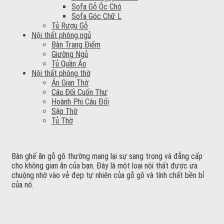
Sofa Gỗ Óc Chó
Sofa Góc Chữ L
Tủ Rượu Gỗ
Nội thất phòng ngủ
Bàn Trang Điểm
Giường Ngủ
Tủ Quần Áo
Nội thất phòng thờ
Án Gian Thờ
Câu Đối Cuốn Thư
Hoành Phi Câu Đối
Sập Thờ
Tủ Thờ
Bàn ghế ăn gỗ gõ thường mang lại sự sang trọng và đẳng cấp
cho không gian ăn của bạn. Đây là một loại nội thất được ưa
chuộng nhờ vào vẻ đẹp tự nhiên của gỗ gõ và tính chất bền bỉ
của nó.