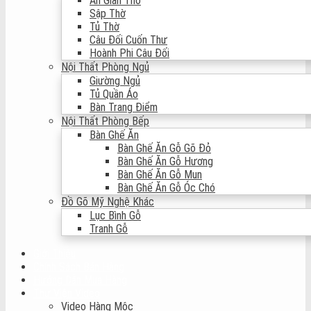
Án Gian Thờ
Sập Thờ
Tủ Thờ
Câu Đối Cuốn Thư
Hoành Phi Câu Đối
Nội Thất Phòng Ngủ
Giường Ngủ
Tủ Quần Áo
Bàn Trang Điểm
Nội Thất Phòng Bếp
Bàn Ghế Ăn
Bàn Ghế Ăn Gỗ Gõ Đỏ
Bàn Ghế Ăn Gỗ Hương
Bàn Ghế Ăn Gỗ Mun
Bàn Ghế Ăn Gỗ Óc Chó
Đồ Gõ Mỹ Nghệ Khác
Lục Bình Gỗ
Tranh Gỗ
Giới Thiệu
Chính Sách Bán Hàng
Hướng Dẫn Mua Hàng
Thư Viện Video
Video Hàng Mộc