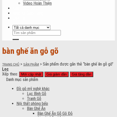
Video Hoàn Thiện
Kiến Thức Đồ Gỗ
Nhật Ký Giao Hàng
Liên Hệ
bàn ghế ăn gỗ gõ
>
>
Sản phẩm được gắn thẻ “bàn ghế ăn gỗ gõ”
TRANG CHỦ
SẢN PHẨM
Lọc
Xếp theo:
Mới cập nhật
Giá giảm dần
Giá tăng dần
Danh mục sản phẩm
Đồ gõ mỹ nghệ khác
Lục Bình Gỗ
Tranh Gỗ
Nội thất phòng bếp
Bàn Ghế Ăn
Bàn Ghế Ăn Gỗ Gõ Đỏ